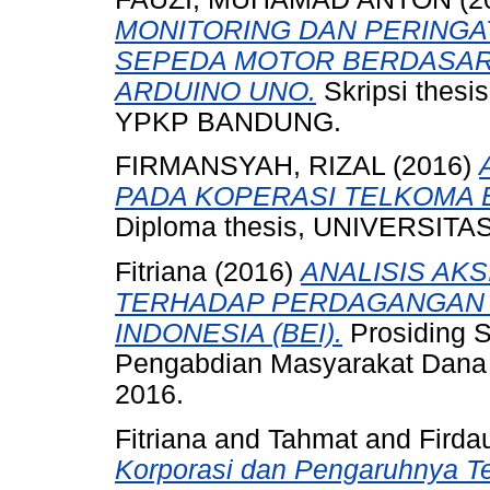
MONITORING DAN PERINGA
SEPEDA MOTOR BERDASAR
ARDUINO UNO.
Skripsi the
YPKP BANDUNG.
FIRMANSYAH, RIZAL
(2016)
PADA KOPERASI TELKOMA B
Diploma thesis, UNIVERSI
Fitriana
(2016)
ANALISIS AK
TERHADAP PERDAGANGAN 
INDONESIA (BEI).
Prosiding S
Pengabdian Masyarakat Dana H
2016.
Fitriana
and
Tahmat
and
Firda
Korporasi dan Pengaruhnya T