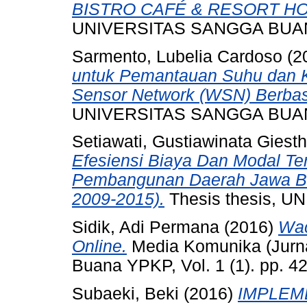
BISTRO CAFÉ & RESORT H
UNIVERSITAS SANGGA BUA
Sarmento, Lubelia Cardoso
(2
untuk Pemantauan Suhu dan 
Sensor Network (WSN) Berbasi
UNIVERSITAS SANGGA BUA
Setiawati, Gustiawinata Giest
Efesiensi Biaya Dan Modal Ter
Pembangunan Daerah Jawa Ba
2009-2015).
Thesis thesis, 
Sidik, Adi Permana
(2016)
Wac
Online.
Media Komunika (Jurna
Buana YPKP, Vol. 1 (1). pp. 
Subaeki, Beki
(2016)
IMPLEM