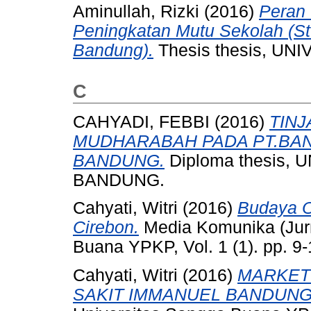
Aminullah, Rizki
(2016)
Peran
Peningkatan Mutu Sekolah (St
Bandung).
Thesis thesis, U
C
CAHYADI, FEBBI
(2016)
TIN
MUDHARABAH PADA PT.BA
BANDUNG.
Diploma thesis
BANDUNG.
Cahyati, Witri
(2016)
Budaya O
Cirebon.
Media Komunika (Jurn
Buana YPKP, Vol. 1 (1). pp. 
Cahyati, Witri
(2016)
MARKETI
SAKIT IMMANUEL BANDUNG