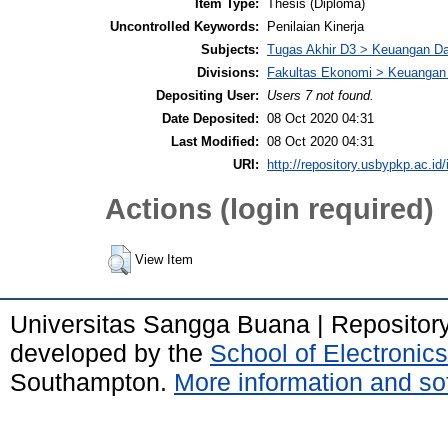
Item Type:
Thesis (Diploma)
Uncontrolled Keywords:
Penilaian Kinerja
Subjects:
Tugas Akhir D3 > Keuangan D
Divisions:
Fakultas Ekonomi > Keuangan
Depositing User:
Users 7 not found.
Date Deposited:
08 Oct 2020 04:31
Last Modified:
08 Oct 2020 04:31
URI:
http://repository.usbypkp.ac.id/
Actions (login required)
View Item
Universitas Sangga Buana | Repositor
developed by the
School of Electroni
Southampton.
More information and sof