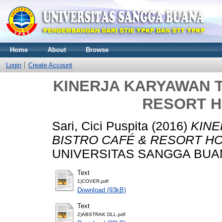
Home
About
Browse
Login
Create Account
KINERJA KARYAWAN T
RESORT 
Sari, Cici Puspita
(2016)
KINE
BISTRO CAFÉ & RESORT H
UNIVERSITAS SANGGA BUA
Text
1)COVER.pdf
Download (93kB)
Text
2)ABSTRAK DLL.pdf