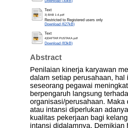
Download (30kB)
Text
3) BAB 1-4.pdf
Restricted to Registered users only
Download (627kB)
Text
4)DAFTAR PUSTAKA.pdf
Download (83kB)
Abstract
Penilaian kinerja karyawan m
dalam setiap perusahaan, hal in
seseorang pegawai meningkat 
berpengaruh langsung terhada
organisasi/perusahaan. Maka 
atau intansi diperlukan adany
kualitas pekerjaan bagi kelan
intansi didalamnya. Demikian