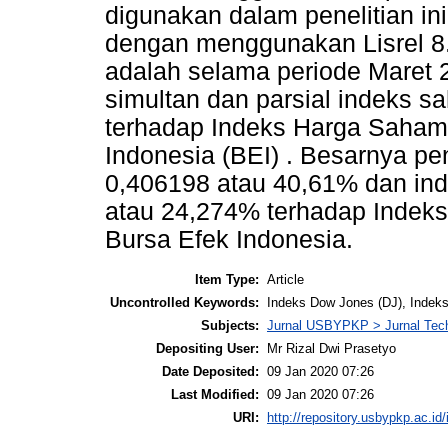
digunakan dalam penelitian ini 
dengan menggunakan Lisrel 8.
adalah selama periode Maret 2
simultan dan parsial indeks 
terhadap Indeks Harga Saham
Indonesia (BEI) . Besarnya p
0,406198 atau 40,61% dan in
atau 24,274% terhadap Indek
Bursa Efek Indonesia.
Item Type:
Article
Uncontrolled Keywords:
Indeks Dow Jones (DJ), Indek
Subjects:
Jurnal USBYPKP > Jurnal Tec
Depositing User:
Mr Rizal Dwi Prasetyo
Date Deposited:
09 Jan 2020 07:26
Last Modified:
09 Jan 2020 07:26
URI:
http://repository.usbypkp.ac.id/