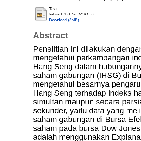
Text
Volume 9 No 2 Sep 2016 1.pdf
Download (3MB)
Abstract
Penelitian ini dilakukan deng
mengetahui perkembangan ind
Hang Seng dalam hubunganny
saham gabungan (IHSG) di Bur
mengetahui besarnya pengaru
Hang Seng terhadap indeks h
simultan maupun secara parsi
sekunder, yaitu data yang me
saham gabungan di Bursa Efek
saham pada bursa Dow Jones 
adalah menggunakan Explanat