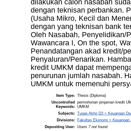
dilakukan calon nasabah sud
dengan teknisan perbankan. 
(Usaha Mikro, Kecil dan Mene
dengan yang teknisan bank ter
Oleh Nasabah, Penyelidikan/P
Wawancara I, On the spot, Waw
Penandatangan akad kredit/perj
Penyaluran/Penarikan. Hamba
kredit UMKM dapat mempengar
penurunan jumlah nasabah. Hal
UMKM untuk memenuhi persyar
Item Type:
Thesis (Diploma)
Uncontrolled
permohonan pinjaman kredit U
Keywords:
UMKM
Subjects:
Tugas Akhir D3 > Keuangan Da
Divisions:
Fakultas Ekonomi > Keuangan 
Depositing User:
Users 7 not found.