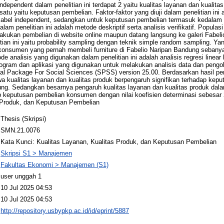
ndependent dalam penelitian ini terdapat 2 yaitu kualitas layanan dan kualit
satu yaitu keputusan pembelian. Faktor-faktor yang diuji dalam penelitian ini 
riabel independent, sedangkan untuk keputusan pembelian termasuk kedalam
lam penelitian ini adalah metode deskriptif serta analisis verifikatif. Populasi
kukan pembelian di website online maupun datang langsung ke galeri Fabeli
tian ini yaitu probability sampling dengan teknik simple random sampling. Y
h konsumen yang pernah membeli furniture di Fabelio Naripan Bandung seba
 analisis yang digunakan dalam penelitian ini adalah analisis regresi linear
rogram dan aplikasi yang digunakan untuk melakukan analisis data dan pengo
l Package For Social Sciences (SPSS) version 25.00. Berdasarkan hasil pene
 kualitas layanan dan kualitas produk berpengaruh signifikan terhadap ke
ng. Sedangkan besarnya pengaruh kualitas layanan dan kualitas produk dal
 keputusan pembelian konsumen dengan nilai koefisien determinasi sebesar
s Produk, dan Keputusan Pembelian
Thesis (Skripsi)
SMN.21.0076
Kata Kunci: Kualitas Layanan, Kualitas Produk, dan Keputusan Pembelian
Skripsi S1 > Manajemen
Fakultas Ekonomi > Manajemen (S1)
user unggah 1
10 Jul 2025 04:53
10 Jul 2025 04:53
http://repository.usbypkp.ac.id/id/eprint/5887