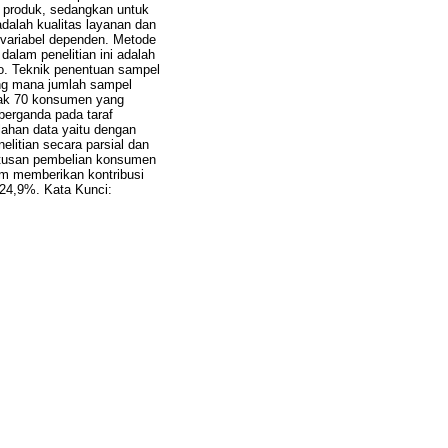
as produk, sedangkan untuk
adalah kualitas layanan dan
 variabel dependen. Metode
 dalam penelitian ini adalah
o. Teknik penentuan sampel
ang mana jumlah sampel
nyak 70 konsumen yang
 berganda pada taraf
lahan data yaitu dengan
litian secara parsial dan
putusan pembelian konsumen
am memberikan kontribusi
 24,9%. Kata Kunci: