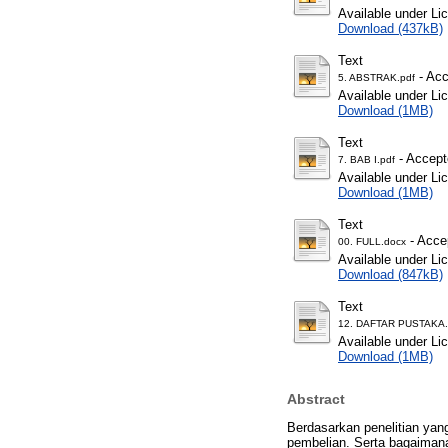
Available under L
Download (437kB)
Text
- Acc
5. ABSTRAK.pdf
Available under L
Download (1MB)
Text
- Accept
7. BAB I.pdf
Available under L
Download (1MB)
Text
- Acce
00. FULL.docx
Available under L
Download (847kB)
Text
12. DAFTAR PUSTAKA.
Available under L
Download (1MB)
Abstract
Berdasarkan penelitian yan
pembelian. Serta bagaimana