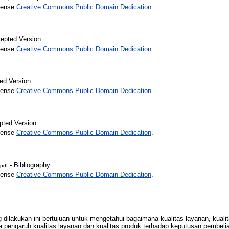
icense
Creative Commons Public Domain Dedication
.
epted Version
icense
Creative Commons Public Domain Dedication
.
ed Version
icense
Creative Commons Public Domain Dedication
.
pted Version
icense
Creative Commons Public Domain Dedication
.
- Bibliography
pdf
icense
Creative Commons Public Domain Dedication
.
g dilakukan ini bertujuan untuk mengetahui bagaimana kualitas layanan, kual
 pengaruh kualitas layanan dan kualitas produk terhadap keputusan pembel