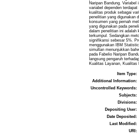
Naripan Bandung. Variabel i
variabel dependen terdapat 
kualitas produk sebagai va
penelitian yang digunakan da
konsumen yang pernah mela
yang digunakan pada peneli
dalam penelitian ini adala
terkumpul. Sedangkan metode
signifikansi sebesar 5%. P
menggunakan IBM Statistica
simultan menunjukkan bahwa
pada Fabelio Naripan Bandu
langsung pengaruh terhadap
Kualitas Layanan, Kualita
Item Type:
Additional Information:
Uncontrolled Keywords:
Subjects:
Divisions:
Depositing User:
Date Deposited:
Last Modified:
URI: