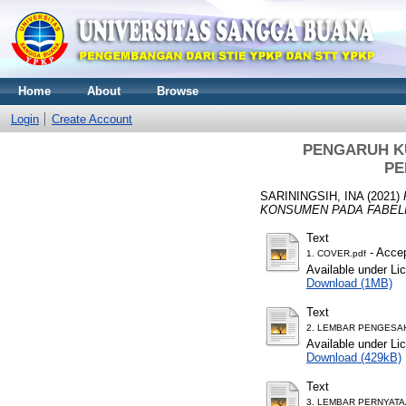
Home
About
Browse
Login
Create Account
PENGARUH K
PE
SARININGSIH, INA
(2021)
KONSUMEN PADA FABEL
Text
- Accep
1. COVER.pdf
Available under L
Download (1MB)
Text
2. LEMBAR PENGESAH
Available under L
Download (429kB)
Text
3. LEMBAR PERNYATA