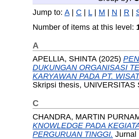
Jump to:
A
|
C
|
L
|
M
|
N
|
R
|
Number of items at this level:
A
APELLIA, SHINTA
(2025)
PEN
DUKUNGAN ORGANISASI TE
KARYAWAN PADA PT. WISAT
Skripsi thesis, UNIVERSIT
C
CHANDRA, MARTIN PURNA
KNOWLEDGE PADA KEGIATA
PERGURUAN TINGGI.
Jurnal