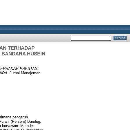
WAN TERHADAP
G BANDARA HUSEIN
TERHADAP PRESTASI
ARA.
Jurnal Manajemen
gaimana pengaruh
ura ii (Persero) Bandug.
ja karyawan. Metode