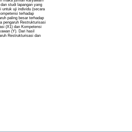
an maka jumlah karyawam
 dan studi lapangan yang
 untuk uji individu (secara
 kompetensi terhadap
aruh paling besar terhadap
a pengaruh Restrukturisasi
sasi (X1) dan Kompetensi
awan (Y). Dari hasil
garuh Restrukturisasi dan