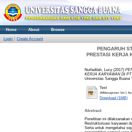
Home
About
Browse
Login
Create Account
PENGARUH ST
PRESTASI KERJA 
Nurfadilah, Lucy
(2017)
PE
KERJA KARYAWAN DI P
Universitas Sangga Buana 
Text
JMManajemen Vol 1 No 
Download (1MB)
Abstract
Penelitian ini dilaksanaka
Restrukturisasi karyawan d
Serta untuk mengetahui sej