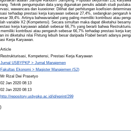
digunakan adalah Sample Random Sampling. Populasi berjumlah 132 karyaw
rang. Teknik pengumpulan data yang digunakan penulis adalah studi pustaka
vasi, wawancara dan kuoeioner. Dilihat dari perhitungan koefisien determinasi
urisasi terhadap prestasi kerja karyawan sebesar 27,4%, sedangkan pengaruh
esar 39,4%. Artinya bahwavariabel yang paling memiliki kontribusi atau peng
alah variable X2 (Kompetensi). Secara simultan maka dapat diketahui besarny
estasi kerja karyawan adalah sebesar 66,7% yang berarti bahwa Restrukturi
emiliki kontribusi atau pengaruh sebesar 66,7% terhadap prestasi kerja kary
tian ini diketahui nilai Fhitung lebuih besar daripada Ftabel berarti adanya pen
asi Kerja Karyawan.
Article
Restrukturisasi, Kompetensi, Prestasi Kerja Karyawan
Jurnal USBYPKP > Jurnal Manajemen
Fakultas Ekonomi > Magister Manajemen (S2)
Mr Rizal Dwi Prasetyo
02 Jan 2020 08:13
02 Jan 2020 08:13
http://repository.usbypkp.ac.id/id/eprint/299
)