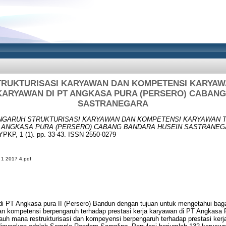
RUKTURISASI KARYAWAN DAN KOMPETENSI KARYA
KARYAWAN DI PT ANGKASA PURA (PERSERO) CABAN
SASTRANEGARA
NGARUH STRUKTURISASI KARYAWAN DAN KOMPETENSI KARYAWAN 
T ANGKASA PURA (PERSERO) CABANG BANDARA HUSEIN SASTRANEG
YPKP, 1 (1). pp. 33-43. ISSN 2550-0279
1 2017 4.pdf
n di PT Angkasa pura II (Persero) Bandun dengan tujuan untuk mengetahui ba
an kompetensi berpengaruh terhadap prestasi kerja karyawan di PT Angkasa P
auh mana restrukturisasi dan kompeyensi berpengaruh terhadap prestasi ker