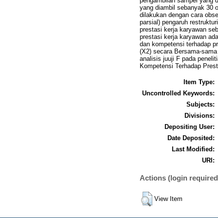
pengambilan sampel yang 
yang diambil sebanyak 30 o
dilakukan dengan cara obser
parsial) pengaruh restrukt
prestasi kerja karyawan seb
prestasi kerja karyawan ad
dan kompetensi terhadap pr
(X2) secara Bersama-sama m
analisis juuji F pada peneli
Kompetensi Terhadap Prest
Item Type:
Uncontrolled Keywords:
Subjects:
Divisions:
Depositing User:
Date Deposited:
Last Modified:
URI:
Actions (login required
View Item