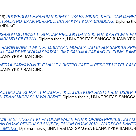
16)
PROSEDUR PEMBERIAN KREDIT USAHA MIKRO, KECIL DAN MENE
 PADA PD. BANK PERKREDITAN RAKYAT KOTA BANDUNG.
Diploma th
ANDUNG.
GARUH MOTIVASI TERHADAP PRODUKTIFITAS KERJA KARYAWAN PADA
MBANTU CILEUNYI.
Diploma thesis, UNIVERSITAS SANGGA BUANA YP
ERAPAN MANAJEMEN PEMBIAYAAN MURABAHAH BERDASARKAN PRIN
AM DAN PEMBIAYAAN SYARIAH BMT SANAMA CABANG CILEUNYI BAN
BUANA YPKP BANDUNG.
NERJA KARYAWAN THE VALLEY BISTRO CAFÉ & RESORT HOTEL BAN
BUANA YPKP BANDUNG.
UH MODAL KERJA TERHADAP LIKUIDITAS KOPERASI SERBA USAHA 
N TRANSMIGRASI JAWA BARAT.
Diploma thesis, UNIVERSITAS SANG
VALUASI TINGKAT KEPATUHAN WAJIB PAJAK ORANG PRIBADI DALA
N PAJAK PENGHASILAN (PPh) TAHUN PAJAK 2010 - 2015 PADA KANT
EUNYING.
Diploma thesis, UNIVERSITAS SANGGA BUANA YPKP BANDUN