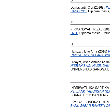
D
Damayanti, Cici
(2016)
TIN
BANDUNG.
Diploma thes
F
FIRMANSYAH, RIZAL
(201
2014.
Diploma thesis, U
H
Hamzah, Eko Amir
(2016)
P
RAKYAT MITRA PARAHY
Hidayat, Asep Ahmad
(201
NISBAH BAGI HASIL DAN TI
UNIVERSITAS SANGGA 
I
INDRIWATI, IKA SARTIKA
PT. BANK TABUNGAN NEG
BUANA YPKP BANDUNG.
ISMAYA, SHAFIRA PUTRI
BANK JABAR BANTEN C