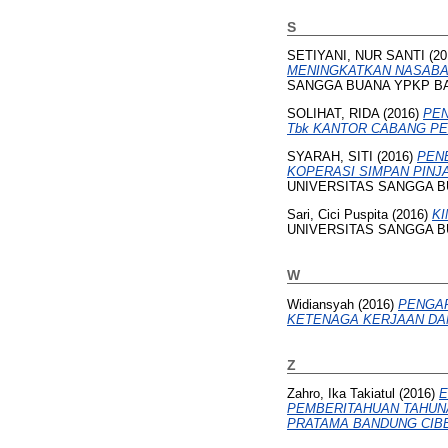
S
SETIYANI, NUR SANTI
(20
MENINGKATKAN NASABAH
SANGGA BUANA YPKP B
SOLIHAT, RIDA
(2016)
PEN
Tbk KANTOR CABANG PE
SYARAH, SITI
(2016)
PEN
KOPERASI SIMPAN PINJ
UNIVERSITAS SANGGA 
Sari, Cici Puspita
(2016)
KI
UNIVERSITAS SANGGA 
W
Widiansyah
(2016)
PENGAR
KETENAGA KERJAAN DA
Z
Zahro, Ika Takiatul
(2016)
E
PEMBERITAHUAN TAHUNA
PRATAMA BANDUNG CIB