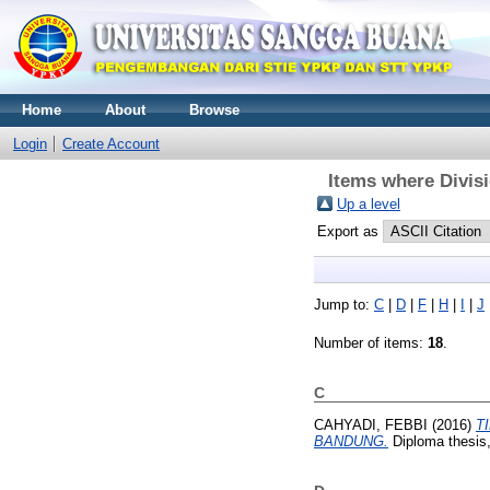
Home
About
Browse
Login
Create Account
Items where Divis
Up a level
Export as
Jump to:
C
|
D
|
F
|
H
|
I
|
J
Number of items:
18
.
C
CAHYADI, FEBBI
(2016)
T
BANDUNG.
Diploma thes