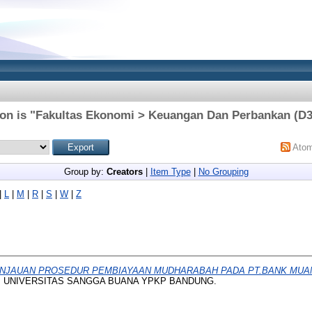
ion is "Fakultas Ekonomi > Keuangan Dan Perbankan (D3)
Ato
Group by:
Creators
|
Item Type
|
No Grouping
|
L
|
M
|
R
|
S
|
W
|
Z
INJAUAN PROSEDUR PEMBIAYAAN MUDHARABAH PADA PT.BANK MU
is, UNIVERSITAS SANGGA BUANA YPKP BANDUNG.