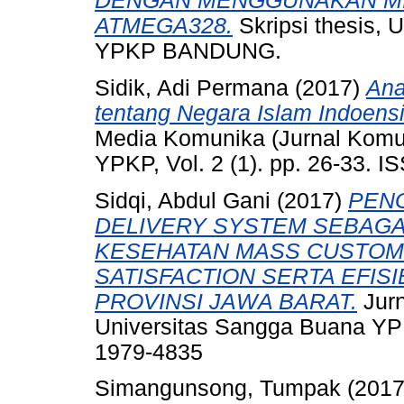
DENGAN MENGGUNAKAN M
ATMEGA328.
Skripsi thesi
YPKP BANDUNG.
Sidik, Adi Permana
(2017)
Ana
tentang Negara Islam Indoensi
Media Komunika (Jurnal Komu
YPKP, Vol. 2 (1). pp. 26-33. 
Sidqi, Abdul Gani
(2017)
PEN
DELIVERY SYSTEM SEBAGA
KESEHATAN MASS CUSTOM
SATISFACTION SERTA EFISI
PROVINSI JAWA BARAT.
Jurn
Universitas Sangga Buana YPK
1979-4835
Simangunsong, Tumpak
(201