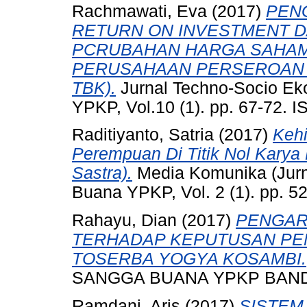
Rachmawati, Eva
(2017)
PEN
RETURN ON INVESTMENT D
PCRUBAHAN HARGA SAHAM 
PERUSAHAAN PERSEROAN 
TBK).
Jurnal Techno-Socio Ek
YPKP, Vol.10 (1). pp. 67-72. 
Raditiyanto, Satria
(2017)
Keh
Perempuan Di Titik Nol Karya 
Sastra).
Media Komunika (Jurn
Buana YPKP, Vol. 2 (1). pp. 
Rahayu, Dian
(2017)
PENGAR
TERHADAP KEPUTUSAN PE
TOSERBA YOGYA KOSAMBI.
SANGGA BUANA YPKP BAN
Ramdani, Aris
(2017)
SISTEM