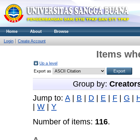
Home
About
Browse
Login
Create Account
Items whe
Up a level
Export as
Group by:
Creator
Jump to:
A
|
B
|
D
|
E
|
F
|
G
|
|
W
|
Y
Number of items:
116
.