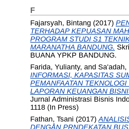
F
Fajarsyah, Bintang
(2017)
PE
TERHADAP KEPUASAN MAHA
PROGRAM STUDI S1 TEKNIK
MARANATHA BANDUNG.
Skr
BUANA YPKP BANDUNG.
Farida, Yulianty,
and
Sa'adah, 
INFORMASI, KAPASITAS S
PEMANFAATAN TEKNOLOGI 
LAPORAN KEUANGAN BISNI
Jurnal Administrasi Bisnis Indo
1118 (In Press)
Fathan, Tsani
(2017)
ANALISI
DENGÅN PRNDEKATAN BUSI