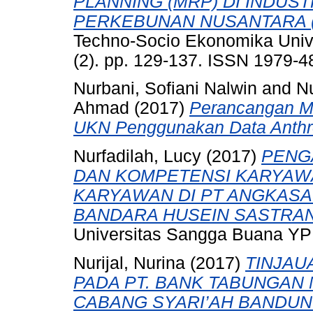
PLANNING (MRP) DI INDUSTRI
PERKEBUNAN NUSANTARA (PT
Techno-Socio Ekonomika Univ
(2). pp. 129-137. ISSN 1979-4
Nurbani, Sofiani Nalwin
and
Nu
Ahmad
(2017)
Perancangan Me
UKN Penggunakan Data Anthr
Nurfadilah, Lucy
(2017)
PENG
DAN KOMPETENSI KARYAW
KARYAWAN DI PT ANGKASA
BANDARA HUSEIN SASTRA
Universitas Sangga Buana YPK
Nurijal, Nurina
(2017)
TINJAU
PADA PT. BANK TABUNGAN 
CABANG SYARI’AH BANDUN