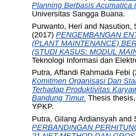
Planning Berbasis Acumatica 
Universitas Sangga Buana.
Purwanto, Heri
and
Nasution, 
(2017)
PENGEMBANGAN ENT
(PLANT MAINTENANCE) BE
(STUDI KASUS: MODUL MAI
Teknologi Informasi dan Elektro
Putra, Affandi Rahmada Febi
(
Komitmen Organisasi Dan Sta
Terhadap Produktivitas Karya
Bandung Timur.
Thesis thes
YPKP.
Putra, Gilang Ardiansyah
and
PERBANDINGAN PERHITUN
21 NET METHOD DAN GROS