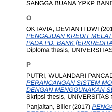
SANGGA BUANA YPKP BAN
O
OKTAVIA, DEVIANTI DWI
(20
PENGAJUAN KREDIT MELATI
PADA PD. BANK [ERKREDIT
Diploma thesis, UNIVERSI
P
PUTRI, WULANDARI PANC
PERANCANGAN SISTEM MON
DENGAN MENGGUNAKAN SE
Skripsi thesis, UNIVERSI
Panjaitan, Biller
(2017)
PENGA