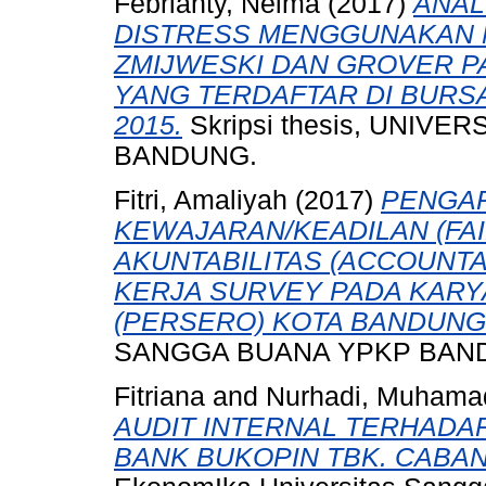
Febrianty, Nelma
(2017)
ANAL
DISTRESS MENGGUNAKAN M
ZMIJWESKI DAN GROVER 
YANG TERDAFTAR DI BURSA
2015.
Skripsi thesis, UNIV
BANDUNG.
Fitri, Amaliyah
(2017)
PENGAR
KEWAJARAN/KEADILAN (FAI
AKUNTABILITAS (ACCOUNTAB
KERJA SURVEY PADA KARY
(PERSERO) KOTA BANDUNG
SANGGA BUANA YPKP BAN
Fitriana
and
Nurhadi, Muhama
AUDIT INTERNAL TERHADAP
BANK BUKOPIN TBK. CABA