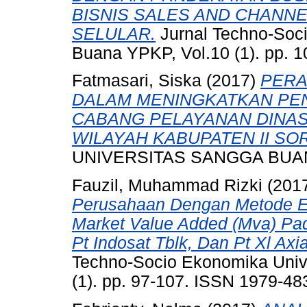
BISNIS SALES AND CHANN
SELULAR.
Jurnal Techno-Soc
Buana YPKP, Vol.10 (1). pp. 
Fatmasari, Siska
(2017)
PERA
DALAM MENINGKATKAN PEN
CABANG PELAYANAN DINAS
WILAYAH KABUPATEN II SO
UNIVERSITAS SANGGA BUA
Fauzil, Muhammad Rizki
(201
Perusahaan Dengan Metode E
Market Value Added (Mva) Pad
Pt Indosat Tblk, Dan Pt Xl Ax
Techno-Socio Ekonomika Univ
(1). pp. 97-107. ISSN 1979-48