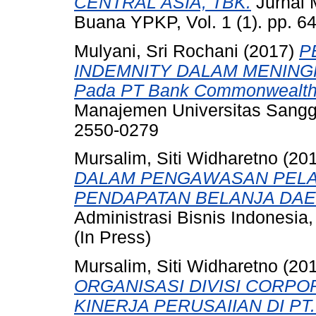
CENTRAL ASIA, TBK.
Jurnal 
Buana YPKP, Vol. 1 (1). pp. 
Mulyani, Sri Rochani
(2017)
P
INDEMNITY DALAM MENIN
Pada PT Bank Commonwealth 
Manajemen Universitas Sangga
2550-0279
Mursalim, Siti Widharetno
(20
DALAM PENGAWASAN PEL
PENDAPATAN BELANJA DAER
Administrasi Bisnis Indonesia,
(In Press)
Mursalim, Siti Widharetno
(20
ORGANISASI DIVISI CORP
KINERJA PERUSAIIAN DI PT