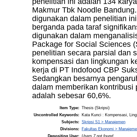
penelitian ini adalah 134 ka
Makmur Tbk Noodle Bandung. 
digunakan dalam penelitian ini 
berganda pada taraf signifika
digunakan dalam menganalisis
Package for Social Sciences (
penelitian secara parsial da
kompensasi dan lingkungan k
kerja di PT Indofood CBP Su
Sedangkan besarnya pengaruh
dalam memberikan kontribusi 
adalah sebesar 60,6%.
Item Type:
Thesis (Skripsi)
Uncontrolled Keywords:
Kata Kunci : Kompensasi, Ling
Subjects:
Skripsi S1 > Manajemen
Divisions:
Fakultas Ekonomi > Manajeme
Depositing User:
Users 7 not found.