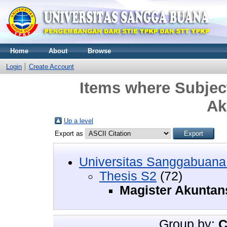
Home
About
Browse
Login
Create Account
Items where Subject
Ak
Up a level
Export as
Universitas Sanggabuan
Thesis S2
(72)
Magister Akuntan
Group by:
C