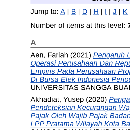
Jump to:
A
|
B
|
D
|
H
|
I
|
J
|
K
Number of items at this level:
A
Aen, Fariah
(2021)
Pengaruh U
Operasi Perusahaan Dan Reput
Empiris Pada Perusahaan Prop
Di Bursa Efek Indonesia Perio
UNIVERSITAS SANGGA BUA
Akhadiat, Yusep
(2020)
Penga
Pendeteksian Kecurangan Waj
Pajak Oleh Wajib Pajak Badan
LPP Pratama Wilayah Kota Ba