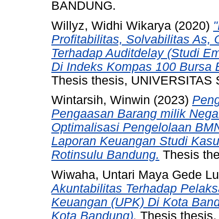
BANDUNG.
Willyz, Widhi Wikarya
(2020)
Profitabilitas, Solvabilitas A
Terhadap Auditdelay (Studi E
Di Indeks Kompas 100 Bursa E
Thesis thesis, UNIVERSITA
Wintarsih, Winwin
(2023)
Peng
Pengaasan Barang milik Neg
Optimalisasi Pengelolaan BMN
Laporan Keuangan Studi Kasu
Rotinsulu Bandung.
Thesis the
Wiwaha, Untari Maya Gede L
Akuntabilitas Terhadap Pelaks
Keuangan (UPK) Di Kota Band
Kota Bandung).
Thesis thesi