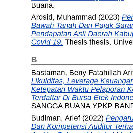
Buana.
Arosid, Muhammad
(2023)
Pen
Bawah Tanah Dan Pajak Sara
Pendapatan Asli Daerah Kabu
Covid 19.
Thesis thesis, Univ
B
Bastaman, Beny Fatahillah Ari
Likuiditas, Leverage Keuang
Ketepatan Waktu Pelaporan K
Terdaftar Di Bursa Efek Indone
SANGGA BUANA YPKP BAN
Budiman, Arief
(2022)
Pengaru
Dan Kompetensi Auditor Terha