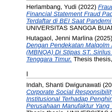
Herlambang, Yudi
(2022)
Frau
Financial Statement Fraud P
Terdaftar di BEI Saat Pandemi
UNIVERSITAS SANGGA BUA
Hutagaol, Jenni Marlina
(2025
Dengan Pendekatan Malqolm Ba
(MBNQA) Di Stipas ST. Sirilu
Tenggara Timur.
Thesis thesis
I
Indah, Shanti Dwigunawati
(20
Corporate Social Responsibili
Institusional Terhadap Pengh
Perusahaan Manufaktur Yang 