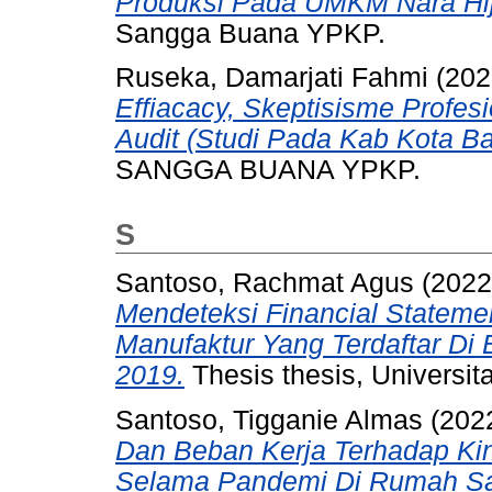
Produksi Pada UMKM Nara Hi
Sangga Buana YPKP.
Ruseka, Damarjati Fahmi
(202
Effiacacy, Skeptisisme Profes
Audit (Studi Pada Kab Kota B
SANGGA BUANA YPKP.
S
Santoso, Rachmat Agus
(202
Mendeteksi Financial Statem
Manufaktur Yang Terdaftar Di
2019.
Thesis thesis, Universi
Santoso, Tigganie Almas
(202
Dan Beban Kerja Terhadap Ki
Selama Pandemi Di Rumah Sakit