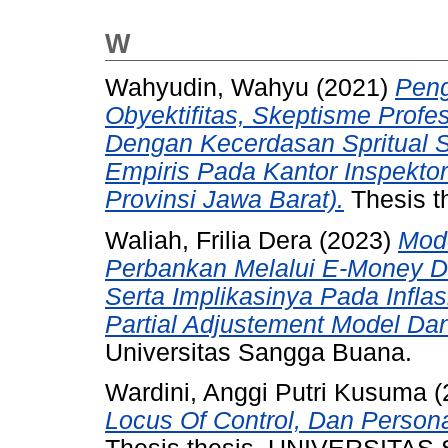
W
Wahyudin, Wahyu
(2021)
Peng
Obyektifitas, Skeptisme Profe
Dengan Kecerdasan Spritual S
Empiris Pada Kantor Inspekto
Provinsi Jawa Barat).
Thesis t
Waliah, Frilia Dera
(2023)
Mode
Perbankan Melalui E-Money D
Serta Implikasinya Pada Infla
Partial Adjustement Model Da
Universitas Sangga Buana.
Wardini, Anggi Putri Kusuma
(
Locus Of Control, Dan Person