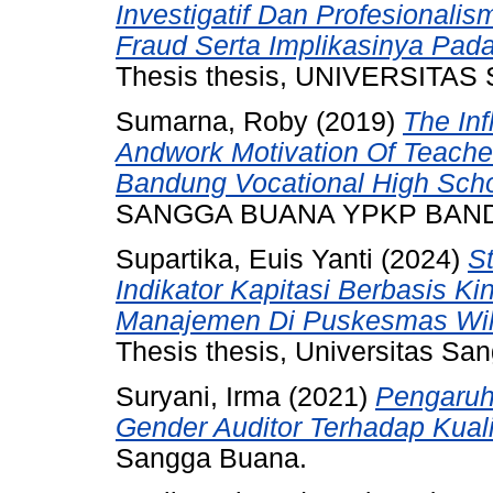
Investigatif Dan Profesional
Fraud Serta Implikasinya Pa
Thesis thesis, UNIVERSITA
Sumarna, Roby
(2019)
The In
Andwork Motivation Of Teache
Bandung Vocational High Scho
SANGGA BUANA YPKP BAN
Supartika, Euis Yanti
(2024)
S
Indikator Kapitasi Berbasis Ki
Manajemen Di Puskesmas Wil
Thesis thesis, Universitas Sa
Suryani, Irma
(2021)
Pengaruh
Gender Auditor Terhadap Kuali
Sangga Buana.