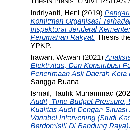
Thesis thesis, UNIVERSIT
Indriyanti, Heni
(2019)
Pengaru
Komitmen Organisasi Terhadap
Inspektorat Jenderal Kement
Perumahan Rakyat.
Thesis t
YPKP.
Irawan, Wawan
(2021)
Analisi
Efektivitas, Dan Konstribusi 
Penerimaan Asli Daerah Kota
Sangga Buana.
Ismail, Taufik Muhammad
(20
Audit, Time Budget Pressure,
Kualitas Audit Dengan Situas
Variabel Intervening (Studi K
Berdomisili Di Bandung Raya)