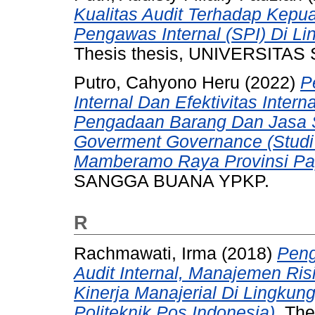
Kualitas Audit Terhadap Kep
Pengawas Internal (SPI) Di Li
Thesis thesis, UNIVERSITA
Putro, Cahyono Heru
(2022)
P
Internal Dan Efektivitas Inte
Pengadaan Barang Dan Jasa S
Goverment Governance (Studi
Mamberamo Raya Provinsi Pa
SANGGA BUANA YPKP.
R
Rachmawati, Irma
(2018)
Peng
Audit Internal, Manajemen R
Kinerja Manajerial Di Lingkun
Politeknik Pos Indonesia).
The