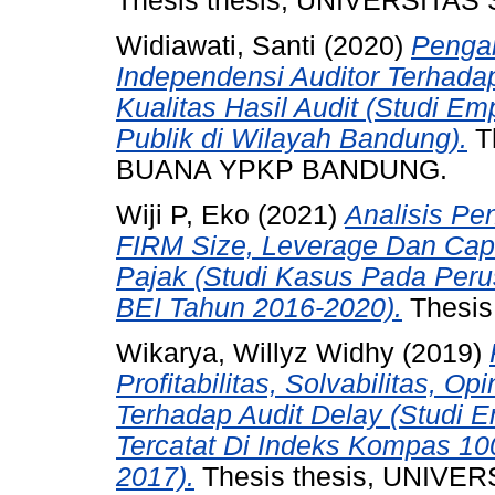
Thesis thesis, UNIVERSIT
Widiawati, Santi
(2020)
Penga
Independensi Auditor Terhadap
Kualitas Hasil Audit (Studi Em
Publik di Wilayah Bandung).
T
BUANA YPKP BANDUNG.
Wiji P, Eko
(2021)
Analisis Pen
FIRM Size, Leverage Dan Capi
Pajak (Studi Kasus Pada Peru
BEI Tahun 2016-2020).
Thesis 
Wikarya, Willyz Widhy
(2019)
Profitabilitas, Solvabilitas, O
Terhadap Audit Delay (Studi 
Tercatat Di Indeks Kompas 10
2017).
Thesis thesis, UNIV