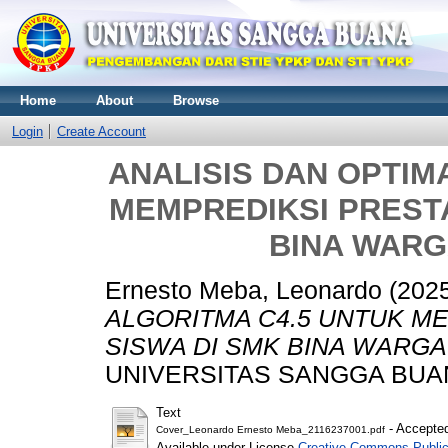
Home
About
Browse
Login
Create Account
ANALISIS DAN OPTIM
MEMPREDIKSI PRESTA
BINA WARG
Ernesto Meba, Leonardo
(202
ALGORITMA C4.5 UNTUK M
SISWA DI SMK BINA WARGA
UNIVERSITAS SANGGA BUA
Text
- Accepted
Cover_Leonardo Ernesto Meba_2116237001.pdf
Available under License
Creative Commons Public