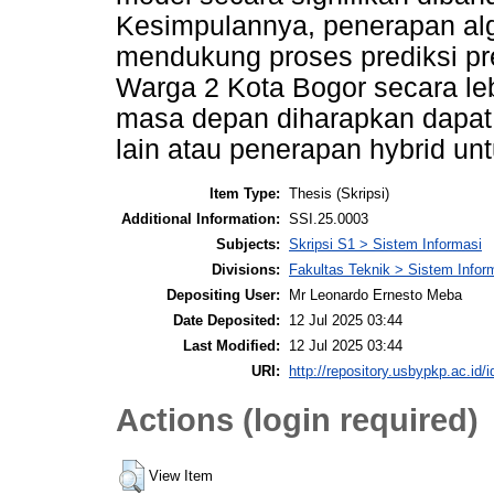
Kesimpulannya, penerapan alg
mendukung proses prediksi pre
Warga 2 Kota Bogor secara lebi
masa depan diharapkan dapat 
lain atau penerapan hybrid un
Item Type:
Thesis (Skripsi)
Additional Information:
SSI.25.0003
Subjects:
Skripsi S1 > Sistem Informasi
Divisions:
Fakultas Teknik > Sistem Infor
Depositing User:
Mr Leonardo Ernesto Meba
Date Deposited:
12 Jul 2025 03:44
Last Modified:
12 Jul 2025 03:44
URI:
http://repository.usbypkp.ac.id/i
Actions (login required)
View Item