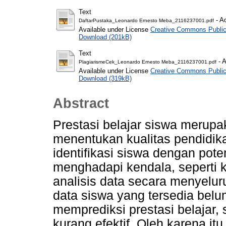
Text
- A
DaftarPustaka_Leonardo Ernesto Meba_2116237001.pdf
Available under License
Creative Commons Public
Download (201kB)
Text
- A
PlagiarismeCek_Leonardo Ernesto Meba_2116237001.pdf
Available under License
Creative Commons Public
Download (319kB)
Abstract
Prestasi belajar siswa merupa
menentukan kualitas pendidik
identifikasi siswa dengan poten
menghadapi kendala, seperti
analisis data secara menyelu
data siswa yang tersedia belu
memprediksi prestasi belajar, 
kurang efektif. Oleh karena i