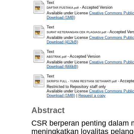
Text
- Accepted Version
DAFTAR PUSTAKA.pdf
Available under License
Creative Commons Public
Download (1MB)
Text
- Accepted Ver
SURAT KETERANGAN CEK PLAGIASI.pdf
Available under License
Creative Commons Public
Download (412kB)
Text
- Accepted Version
ABSTRAK.pdf
Available under License
Creative Commons Public
Download (666kB)
Text
- Accepte
SKRIPSI FULL - YUNNI RESTIANI SETIAWATI.pdf
Restricted to Repository staff only
Available under License
Creative Commons Public
Download (1MB)
|
Request a copy
Abstract
CSR berperan penting dalam 
meningkatkan loyalitas pelangg