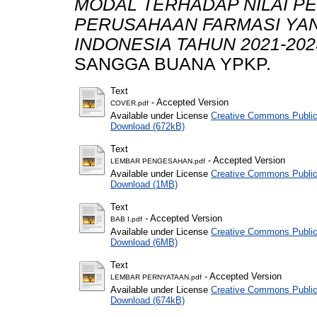
MODAL TERHADAP NILAI P
PERUSAHAAN FARMASI YAN
INDONESIA TAHUN 2021-2023
SANGGA BUANA YPKP.
Text
- Accepted Version
COVER.pdf
Available under License
Creative Commons Public
Download (672kB)
Text
- Accepted Version
LEMBAR PENGESAHAN.pdf
Available under License
Creative Commons Public
Download (1MB)
Text
- Accepted Version
BAB I.pdf
Available under License
Creative Commons Public
Download (6MB)
Text
- Accepted Version
LEMBAR PERNYATAAN.pdf
Available under License
Creative Commons Public
Download (674kB)