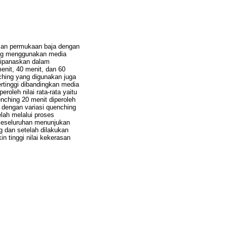
asan permukaan baja dengan
hing menggunakan media
 dipanaskan dalam
enit, 40 menit, dan 60
ching yang digunakan juga
rtinggi dibandingkan media
roleh nilai rata-rata yaitu
enching 20 menit diperoleh
g dengan variasi quenching
elah melalui proses
a keseluruhan menunjukan
g dan setelah dilakukan
n tinggi nilai kekerasan