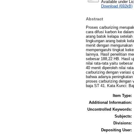
Available under L
Download (692kB)
Abstract
Proses carburizing merupa
cara difusi karbon ke dala
arang batok kelapa setelah
lingkungan arang batok kel
menit dengan mengunakan me
mempengaruhi tingkat keker
lainnya. Hasil penelitian m
sebesar 188,22 HB. Hasil uj
nilai rata-rata yaitu sebes
40 menit diperoleh nilai ra
carburizing dengan variasi 
bahwa adanya peningkatan ni
proses carburizing dengan 
baja ST 41. Kata Kunci: Ba
Item Type:
Additional Information:
Uncontrolled Keywords:
Subjects:
Divisions:
Depositing User: