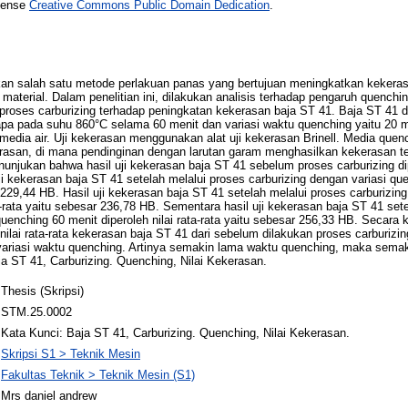
icense
Creative Commons Public Domain Dedication
.
kan salah satu metode perlakuan panas yang bertujuan meningkatkan keker
m material. Dalam penelitian ini, dilakukan analisis terhadap pengaruh quenc
 proses carburizing terhadap peningkatan kekerasan baja ST 41. Baja ST 41
apa pada suhu 860°C selama 60 menit dan variasi waktu quenching yaitu 20 m
dia air. Uji kekerasan menggunakan alat uji kekerasan Brinell. Media quen
asan, di mana pendinginan dengan larutan garam menghasilkan kekerasan te
enunjukan bahwa hasil uji kekerasan baja ST 41 sebelum proses carburizing dipe
i kekerasan baja ST 41 setelah melalui proses carburizing dengan variasi qu
ar 229,44 HB. Hasil uji kekerasan baja ST 41 setelah melalui proses carburizin
ta-rata yaitu sebesar 236,78 HB. Sementara hasil uji kekerasan baja ST 41 set
quenching 60 menit diperoleh nilai rata-rata yaitu sebesar 256,33 HB. Secar
lai rata-rata kekerasan baja ST 41 dari sebelum dilakukan proses carburizin
variasi waktu quenching. Artinya semakin lama waktu quenching, maka semaki
ja ST 41, Carburizing. Quenching, Nilai Kekerasan.
Thesis (Skripsi)
STM.25.0002
Kata Kunci: Baja ST 41, Carburizing. Quenching, Nilai Kekerasan.
Skripsi S1 > Teknik Mesin
Fakultas Teknik > Teknik Mesin (S1)
Mrs daniel andrew