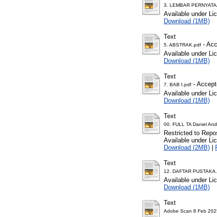
3. LEMBAR PERNYATA
Available under L
Download (1MB)
Text
- Acc
5. ABSTRAK.pdf
Available under L
Download (1MB)
Text
- Accept
7. BAB I.pdf
Available under L
Download (1MB)
Text
00. FULL TA Daniel And
Restricted to Repos
Available under L
Download (2MB)
|
Text
12. DAFTAR PUSTAKA.
Available under L
Download (1MB)
Text
Adobe Scan 8 Feb 2025