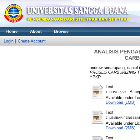
Home
About
Browse
Login
Create Account
ANALISIS PENGA
CARB
andrew simatupang, daniel
PROSES CARBURIZING T
YPKP.
Text
- Accep
1. COVER.pdf
Available under L
Download (1MB)
Text
2. LEMBAR PENGESAH
Available under L
Download (2MB)
Text