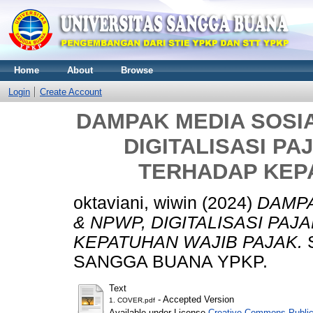
Home
About
Browse
Login
Create Account
DAMPAK MEDIA SOSIA
DIGITALISASI PA
TERHADAP KEP
oktaviani, wiwin
(2024)
DAMPA
& NPWP, DIGITALISASI PA
KEPATUHAN WAJIB PAJAK.
S
SANGGA BUANA YPKP.
Text
- Accepted Version
1. COVER.pdf
Available under License
Creative Commons Public