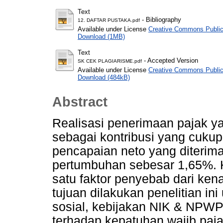
Text
- Bibliography
12. DAFTAR PUSTAKA.pdf
Available under License
Creative Commons Public
Download (1MB)
Text
- Accepted Version
SK CEK PLAGIARISME.pdf
Available under License
Creative Commons Public
Download (484kB)
Abstract
Realisasi penerimaan pajak ya
sebagai kontribusi yang cuku
pencapaian neto yang diterim
pertumbuhan sebesar 1,65%. K
satu faktor penyebab dari ken
tujuan dilakukan penelitian i
sosial, kebijakan NIK & NPWP, 
terhadap kepatuhan wajib paj