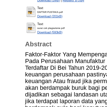
Download (2MB)
|
Request a copy
Text
DAFTAR PUSTAKA.pdf
Download (201kB)
Text
surat cek plagiarisme.pdf
Download (593kB)
Abstract
Faktor-Faktor Yang Mempeng
Pada Perusahaan Manufaktur
Terdaftar Di Bei Tahun 2019-
keuangan perusahaan pastinya 
keuangan Atau fraud jika perm
akan berdampak buruk bagi p
dijadikan sebagai landasan u
jika terdapat laporan data ya