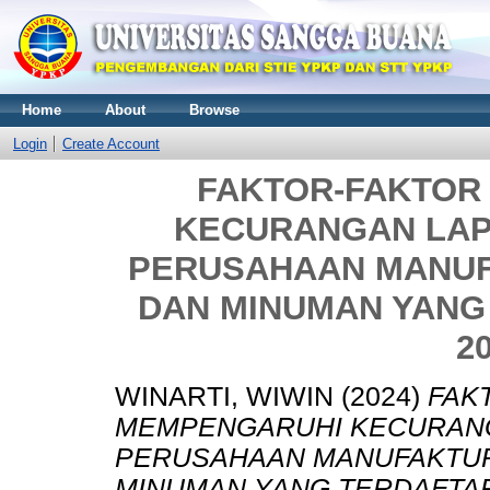
Home
About
Browse
Login
Create Account
FAKTOR-FAKTOR
KECURANGAN LA
PERUSAHAAN MANU
DAN MINUMAN YANG 
2
WINARTI, WIWIN
(2024)
FAK
MEMPENGARUHI KECURAN
PERUSAHAAN MANUFAKTU
MINUMAN YANG TERDAFTAR D