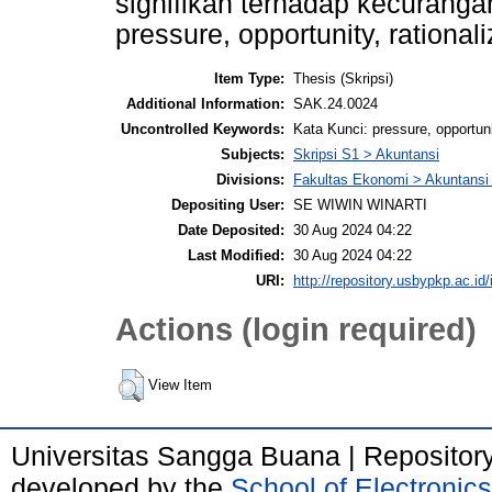
signifikan terhadap kecuranga
pressure, opportunity, rationali
Item Type:
Thesis (Skripsi)
Additional Information:
SAK.24.0024
Uncontrolled Keywords:
Kata Kunci: pressure, opportunit
Subjects:
Skripsi S1 > Akuntansi
Divisions:
Fakultas Ekonomi > Akuntansi
Depositing User:
SE WIWIN WINARTI
Date Deposited:
30 Aug 2024 04:22
Last Modified:
30 Aug 2024 04:22
URI:
http://repository.usbypkp.ac.id/
Actions (login required)
View Item
Universitas Sangga Buana | Repositor
developed by the
School of Electroni