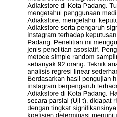
Adiakstore di Kota Padang. Tuj
mengetahui penggunaan media 
Adiakstore, mengetahui keput
Adiakstore serta pengaruh sig
instagram terhadap keputusan
Padang. Penelitian ini mengg
jenis penelitian asosiatif. P
metode simple random sampli
sebanyak 92 orang. Teknik ana
analisis regresi linear sederha
Berdasarkan hasil pengujian h
instagram berpengaruh terhad
Adiakstore di Kota Padang. Hal
secara parsial (Uji t), didapat 
dengan tingkat signifikansiny
koefisien determinasi menunjuk