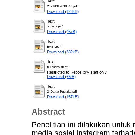
Text
20210319030643.pdf
Download (928kB)
Text
abstrak.pdf
Download (95kB)
Text
BAB I.pdf
Download (382kB)
Text
full skripsi.docx
Restricted to Repository staff only
Download (6MB)
Text
2. Daftar Pustaka.pdf
Download (167kB)
Abstract
Penelitian ini dilakukan unt
media sosial instagram terha