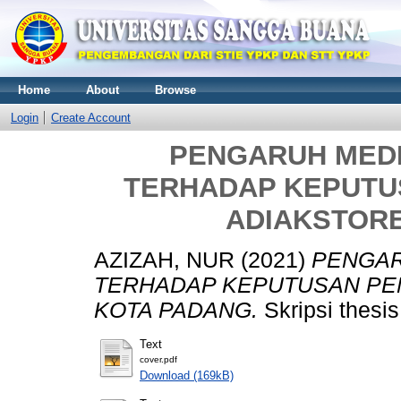
Home
About
Browse
Login
Create Account
PENGARUH MEDI
TERHADAP KEPUTU
ADIAKSTORE
AZIZAH, NUR
(2021)
PENGAR
TERHADAP KEPUTUSAN PEM
KOTA PADANG.
Skripsi thesi
Text
cover.pdf
Download (169kB)