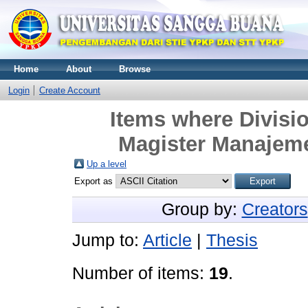
Home
About
Browse
Login
Create Account
Items where Divisi
Magister Manajeme
Up a level
Export as
Group by:
Creators
Jump to:
Article
|
Thesis
Number of items:
19
.