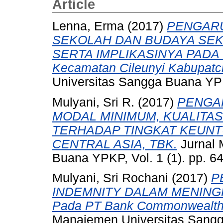
Article
Lenna, Erma
(2017)
PENGARU
SEKOLAH DAN BUDAYA SEK
SERTA IMPLIKASINYA PADA K
Kecamatan Cileunyi Kabupatc
Universitas Sangga Buana YPK
Mulyani, Sri R.
(2017)
PENGA
MODAL MINIMUM, KUALITAS
TERHADAP TINGKAT KEUNT
CENTRAL ASIA, TBK.
Jurnal 
Buana YPKP, Vol. 1 (1). pp. 
Mulyani, Sri Rochani
(2017)
P
INDEMNITY DALAM MENIN
Pada PT Bank Commonwealth 
Manajemen Universitas Sangga