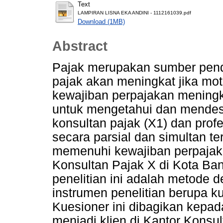
Text
LAMPIRAN LISNA EKA ANDINI - 1112161039.pdf
Download (1MB)
Abstract
Pajak merupakan sumber pen
pajak akan meningkat jika mo
kewajiban perpajakan meningka
untuk mengetahui dan mendesk
konsultan pajak (X1) dan prof
secara parsial dan simultan t
memenuhi kewajiban perpajaka
Konsultan Pajak X di Kota B
penelitian ini adalah metode d
instrumen penelitian berupa ku
Kuesioner ini dibagikan kepad
menjadi klien di Kantor Konsu