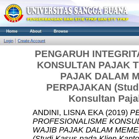
Home
About
Browse
Login
Create Account
PENGARUH INTEGRIT
KONSULTAN PAJAK T
PAJAK DALAM 
PERPAJAKAN (Studi
Konsultan Paja
ANDINI, LISNA EKA
(2019)
P
PROFESIONALISME KONSUL
WAJIB PAJAK DALAM MEME
(Studi Kasus pada Klien Kanto