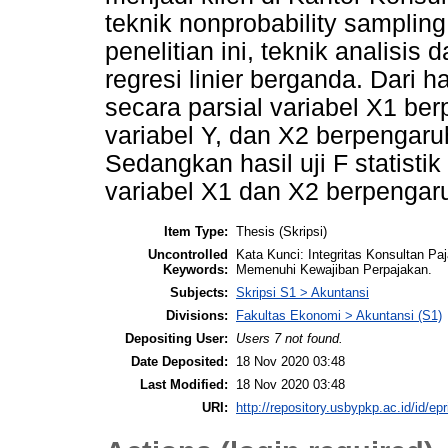
teknik nonprobability sampling
penelitian ini, teknik analisis
regresi linier berganda. Dari h
secara parsial variabel X1 be
variabel Y, dan X2 berpengaruh
Sedangkan hasil uji F statist
variabel X1 dan X2 berpengaru
Item Type:
Thesis (Skripsi)
Uncontrolled
Kata Kunci: Integritas Konsultan Pa
Keywords:
Memenuhi Kewajiban Perpajakan.
Subjects:
Skripsi S1 > Akuntansi
Divisions:
Fakultas Ekonomi > Akuntansi (S1)
Depositing User:
Users 7 not found.
Date Deposited:
18 Nov 2020 03:48
Last Modified:
18 Nov 2020 03:48
URI:
http://repository.usbypkp.ac.id/id/epr