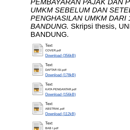
PEMBAYARAN PAJAK DAN 
UMKM SEBELUM DAN SETEL
PENGHASILAN UMKM DARI 1
BANDUNG.
Skripsi thesis,
BANDUNG.
Text
COVER.pdf
Download (356kB)
Text
DAFTAR ISI.pdf
Download (178kB)
Text
KATA PENGANTAR.pdf
Download (156kB)
Text
ABSTRAK.pdf
Download (112kB)
Text
BAB I.pdf