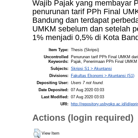
Wajib Pajak yang membayar 
penurunan tarif PPh Final UM
Bandung dan terdapat perbed
UMKM sebelum dan setelah pe
1% menjadi 0,5% di Kota Ban
Item Type:
Thesis (Skripsi)
Uncontrolled
Penurunan tarif PPh Final UMKM da
Keywords:
Pajak, Penerimaan PPh Final UMKM
Subjects:
Skripsi S1 > Akuntansi
Divisions:
Fakultas Ekonomi > Akuntansi (S1)
Depositing User:
Users 7 not found.
Date Deposited:
07 Aug 2020 03:03
Last Modified:
07 Aug 2020 03:03
URI:
http://repository.usbypkp.ac.id/id/epri
Actions (login required)
View Item