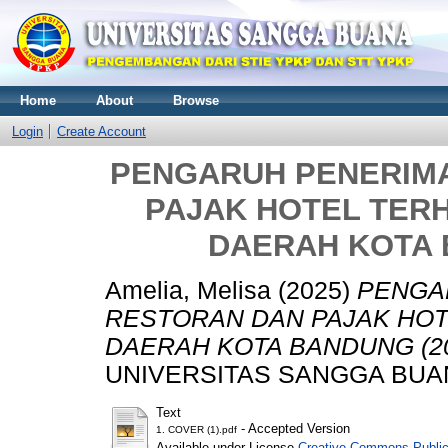
Home
About
Browse
Login
Create Account
PENGARUH PENERIM
PAJAK HOTEL TER
DAERAH KOTA B
Amelia, Melisa
(2025)
PENGA
RESTORAN DAN PAJAK HOT
DAERAH KOTA BANDUNG (20
UNIVERSITAS SANGGA BUA
Text
- Accepted Version
1. COVER (1).pdf
Available under License
Creative Commons Public