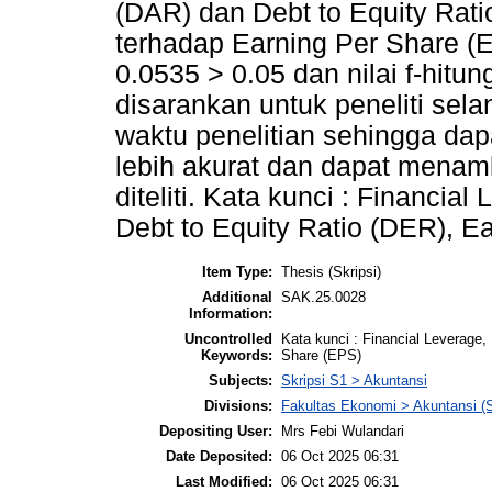
(DAR) dan Debt to Equity Rati
terhadap Earning Per Share (E
0.0535 > 0.05 dan nilai f-hitun
disarankan untuk peneliti se
waktu penelitian sehingga dap
lebih akurat dan dapat menamb
diteliti. Kata kunci : Financia
Debt to Equity Ratio (DER), E
Item Type:
Thesis (Skripsi)
Additional
SAK.25.0028
Information:
Uncontrolled
Kata kunci : Financial Leverage,
Keywords:
Share (EPS)
Subjects:
Skripsi S1 > Akuntansi
Divisions:
Fakultas Ekonomi > Akuntansi (
Depositing User:
Mrs Febi Wulandari
Date Deposited:
06 Oct 2025 06:31
Last Modified:
06 Oct 2025 06:31