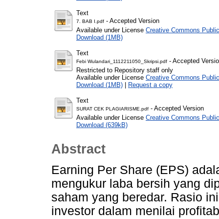
Text
- Accepted Version
7. BAB I.pdf
Available under License
Creative Commons Public
Download (1MB)
Text
- Accepted Versi
Febi Wulandari_1112211050_Skripsi.pdf
Restricted to Repository staff only
Available under License
Creative Commons Public
Download (1MB)
|
Request a copy
Text
- Accepted Version
SURAT CEK PLAGIARISME.pdf
Available under License
Creative Commons Public
Download (639kB)
Abstract
Earning Per Share (EPS) adal
mengukur laba bersih yang di
saham yang beredar. Rasio ini 
investor dalam menilai profita