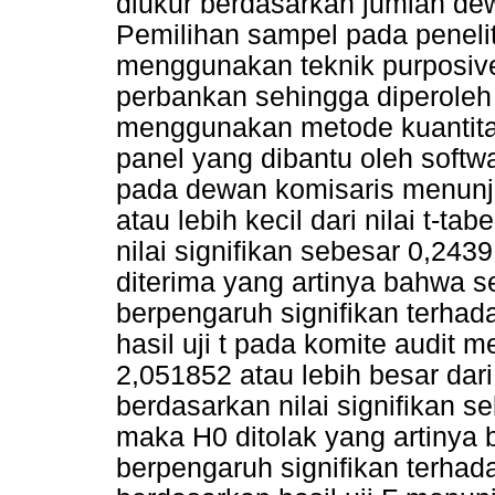
diukur berdasarkan jumlah dew
Pemilihan sampel pada penelit
menggunakan teknik purposiv
perbankan sehingga diperoleh 1
menggunakan metode kuantitati
panel yang dibantu oleh softwa
pada dewan komisaris menunju
atau lebih kecil dari nilai t-
nilai signifikan sebesar 0,243
diterima yang artinya bahwa s
berpengaruh signifikan terha
hasil uji t pada komite audit m
2,051852 atau lebih besar dari
berdasarkan nilai signifikan se
maka H0 ditolak yang artinya 
berpengaruh signifikan terha