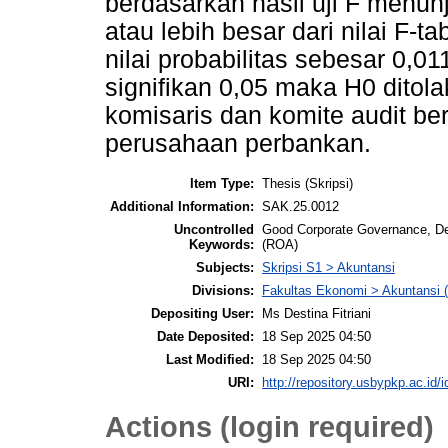
berdasarkan hasil uji F menun
atau lebih besar dari nilai F-
nilai probabilitas sebesar 0,01
signifikan 0,05 maka H0 ditol
komisaris dan komite audit ber
perusahaan perbankan.
Item Type:
Thesis (Skripsi)
Additional Information:
SAK.25.0012
Uncontrolled
Good Corporate Governance, De
Keywords:
(ROA)
Subjects:
Skripsi S1 > Akuntansi
Divisions:
Fakultas Ekonomi > Akuntansi 
Depositing User:
Ms Destina Fitriani
Date Deposited:
18 Sep 2025 04:50
Last Modified:
18 Sep 2025 04:50
URI:
http://repository.usbypkp.ac.id/i
Actions (login required)