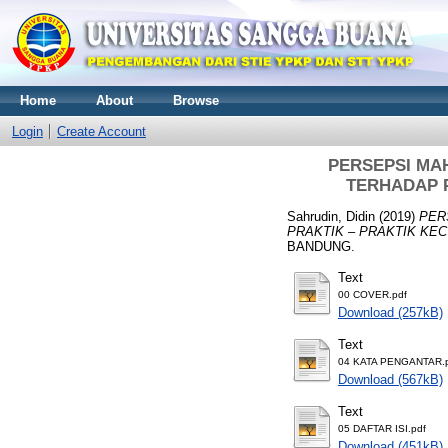
Home
About
Browse
Login
Create Account
PERSEPSI MA
TERHADAP 
Sahrudin, Didin
(2019)
PER
PRAKTIK – PRAKTIK KE
BANDUNG.
Text
00 COVER.pdf
Download (257kB)
Text
04 KATA PENGANTAR.
Download (567kB)
Text
05 DAFTAR ISI.pdf
Download (451kB)