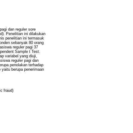
pagi dan reguler sore
. Penelitian ini dilakukan
 penelitian ini termasuk
ponden sebanyak 80 orang
siswa reguler pagi 37
ependent Sample t Test.
p variabel yang diuji,
siswa reguler pagi dan
 berupa penolakan terhadap
e yaitu berupa penerimaan
c fraud)