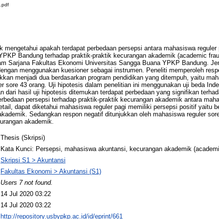
.pdf
tuk mengetahui apakah terdapat perbedaan persepsi antara mahasiswa reguler 
PKP Bandung terhadap praktik-praktik kecurangan akademik (academic fraud)
ram Sarjana Fakultas Ekonomi Universitas Sangga Buana YPKP Bandung. Jenis
f dengan menggunakan kuesioner sebagai instrumen. Peneliti memperoleh res
kan menjadi dua berdasarkan program pendidikan yang ditempuh, yaitu maha
 sore 43 orang. Uji hipotesis dalam penelitian ini menggunakan uji beda Ind
 dari hasil uji hipotesis ditemukan terdapat perbedaan yang signifikan terhada
perbedaan persepsi terhadap praktik-praktik kecurangan akademik antara maha
detail, dapat diketahui mahasiswa reguler pagi memiliki persepsi positif yaitu
 akademik. Sedangkan respon negatif ditunjukkan oleh mahasiswa reguler sor
ecurangan akademik.
Thesis (Skripsi)
Kata Kunci: Persepsi, mahasiswa akuntansi, kecurangan akademik (academi
Skripsi S1 > Akuntansi
Fakultas Ekonomi > Akuntansi (S1)
Users 7 not found.
14 Jul 2020 03:22
14 Jul 2020 03:22
http://repository.usbypkp.ac.id/id/eprint/661