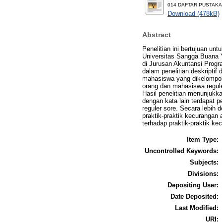
014 DAFTAR PUSTAKA
Download (478kB)
Abstract
Penelitian ini bertujuan un
Universitas Sangga Buana Y
di Jurusan Akuntansi Prog
dalam penelitian deskripti
mahasiswa yang dikelompok
orang dan mahasiswa reguler
Hasil penelitian menunjukkan
dengan kata lain terdapat 
reguler sore. Secara lebih 
praktik-praktik kecurangan
terhadap praktik-praktik k
Item Type:
Uncontrolled Keywords:
Subjects:
Divisions:
Depositing User:
Date Deposited:
Last Modified:
URI: