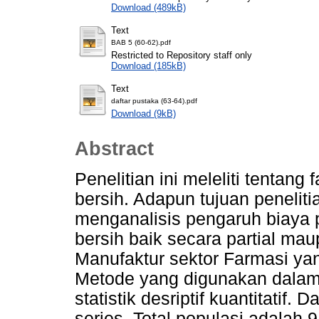
Download (489kB)
Text
BAB 5 (60-62).pdf
Restricted to Repository staff only
Download (185kB)
Text
daftar pustaka (63-64).pdf
Download (9kB)
Abstract
Penelitian ini meleliti tentan
bersih. Adapun tujuan peneliti
menganalisis pengaruh biaya 
bersih baik secara partial m
Manufaktur sektor Farmasi yan
Metode yang digunakan dalam
statistik desriptif kuantitatif. 
series. Total populasi adalah