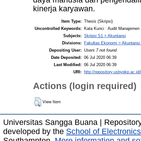
kinerja karyawan.
Item Type:
Thesis (Skripsi)
Uncontrolled Keywords:
Kata Kunci : Audit Manajemen 
Subjects:
Skripsi S1 > Akuntansi
Divisions:
Fakultas Ekonomi > Akuntansi
Depositing User:
Users 7 not found.
Date Deposited:
06 Jul 2020 06:39
Last Modified:
06 Jul 2020 06:39
URI:
http://repository.usbypkp.ac.id/
Actions (login required)
View Item
Universitas Sangga Buana | Repositor
developed by the
School of Electroni
Southampton.
More information and sof