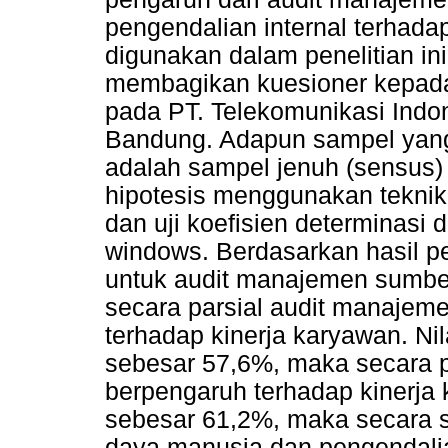
pengendalian internal terhada
digunakan dalam penelitian in
membagikan kuesioner kepada 
pada PT. Telekomunikasi Indon
Bandung. Adapun sampel yang 
adalah sampel jenuh (sensus)
hipotesis menggunakan teknik r
dan uji koefisien determinasi
windows. Berdasarkan hasil pe
untuk audit manajemen sumbe
secara parsial audit manaje
terhadap kinerja karyawan. Nil
sebesar 57,6%, maka secara pa
berpengaruh terhadap kinerja 
sebesar 61,2%, maka secara 
daya manusia dan pengendalia