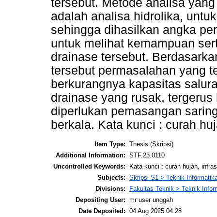
tersebut. Metode analisa yang
adalah analisa hidrolika, untu
sehingga dihasilkan angka pe
untuk melihat kemampuan sert
drainase tersebut. Berdasarkan
tersebut permasalahan yang t
berkurangnya kapasitas salura
drainase yang rusak, tergerus
diperlukan pemasangan sarin
berkala. Kata kunci : curah huj
Item Type:
Thesis (Skripsi)
Additional Information:
STF.23.0110
Uncontrolled Keywords:
Kata kunci : curah hujan, infras
Subjects:
Skripsi S1 > Teknik Informatik
Divisions:
Fakultas Teknik > Teknik Infor
Depositing User:
mr user unggah
Date Deposited:
04 Aug 2025 04:28