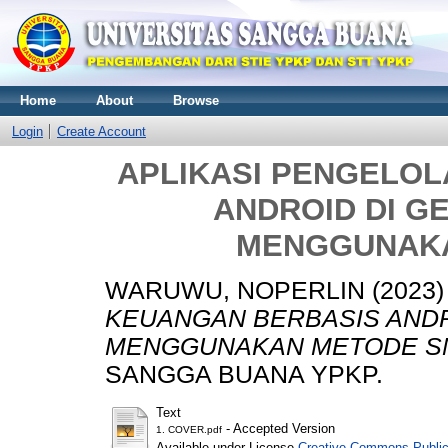
Home
About
Browse
Login
Create Account
APLIKASI PENGELO
ANDROID DI G
MENGGUNAKA
WARUWU, NOPERLIN
(2023
KEUANGAN BERBASIS ANDR
MENGGUNAKAN METODE S
SANGGA BUANA YPKP.
Text
- Accepted Version
1. COVER.pdf
Available under License
Creative Commons Public