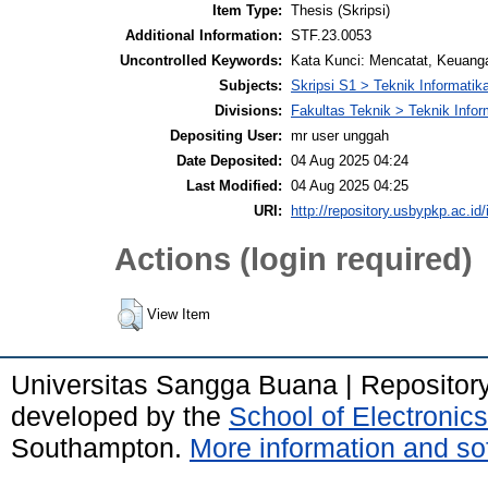
Item Type:
Thesis (Skripsi)
Additional Information:
STF.23.0053
Uncontrolled Keywords:
Kata Kunci: Mencatat, Keuang
Subjects:
Skripsi S1 > Teknik Informatik
Divisions:
Fakultas Teknik > Teknik Infor
Depositing User:
mr user unggah
Date Deposited:
04 Aug 2025 04:24
Last Modified:
04 Aug 2025 04:25
URI:
http://repository.usbypkp.ac.id/
Actions (login required)
View Item
Universitas Sangga Buana | Repositor
developed by the
School of Electroni
Southampton.
More information and sof