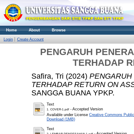
Home
About
Browse
Login
Create Account
PENGARUH PENERA
TERHADAP R
Safira, Tri
(2024)
PENGARUH 
TERHADAP RETURN ON ASS
SANGGA BUANA YPKP.
Text
- Accepted Version
1. COVER-1.pdf
Available under License
Creative Commons Public
Download (1MB)
Text
- Accepted Version
2. LEMBAR PENGESAHAN-1.pdf