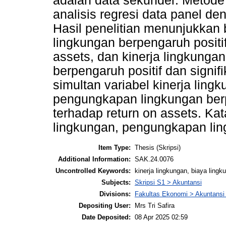
adalah data sekunder. Metode
analisis regresi data panel de
Hasil penelitian menunjukkan 
lingkungan berpengaruh positif
assets, dan kinerja lingkunga
berpengaruh positif dan signif
simultan variabel kinerja ling
pengungkapan lingkungan berpe
terhadap return on assets. Kat
lingkungan, pengungkapan lin
Item Type:
Thesis (Skripsi)
Additional Information:
SAK.24.0076
Uncontrolled Keywords:
kinerja lingkungan, biaya ling
Subjects:
Skripsi S1 > Akuntansi
Divisions:
Fakultas Ekonomi > Akuntansi
Depositing User:
Mrs Tri Safira
Date Deposited:
08 Apr 2025 02:59