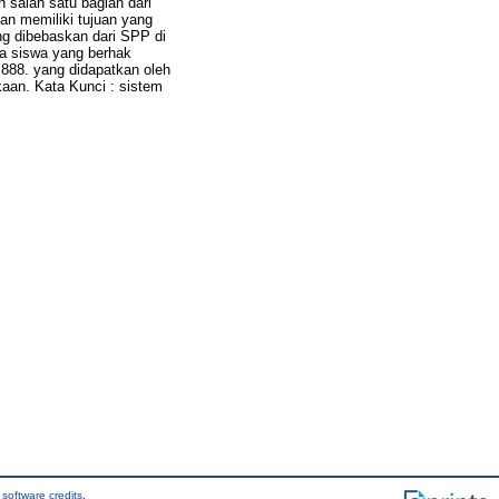
 salah satu bagian dari
an memiliki tujuan yang
ang dibebaskan dari SPP di
a siswa yang berhak
,888. yang didapatkan oleh
kaan. Kata Kunci : sistem
software credits
.