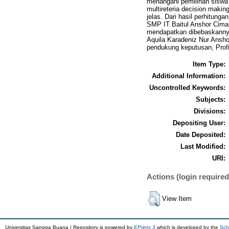
menangani pemilihan siswa 
multireteria decision maki
jelas. Dari hasil perhitung
SMP IT Baitul Anshor Cima
mendapatkan dibebaskannya d
Aquila Karadeniz Nur Ansho
pendukung keputusan, Prof
Item Type:
Additional Information:
Uncontrolled Keywords:
Subjects:
Divisions:
Depositing User:
Date Deposited:
Last Modified:
URI:
Actions (login required
View Item
Universitas Sangga Buana | Repository is powered by
EPrints 3
which is developed by the
Sch