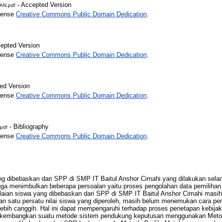
- Accepted Version
AN.pdf
icense
Creative Commons Public Domain Dedication
.
epted Version
icense
Creative Commons Public Domain Dedication
.
ed Version
icense
Creative Commons Public Domain Dedication
.
- Bibliography
pdf
icense
Creative Commons Public Domain Dedication
.
g dibebaskan dari SPP di SMP IT Baitul Anshor Cimahi yang dilakukan selam
ga menimbulkan beberapa persoalan yaitu proses pengolahan data pemiliha
ilaian siswa yang dibebaskan dari SPP di SMP IT Baitul Anshor Cimahi mas
n satu persatu nilai siswa yang diperoleh, masih belum menemukan cara pe
ebih canggih. Hal ini dapat mempengaruhi terhadap proses penetapan kebija
an dikembangkan suatu metode sistem pendukung keputusan menggunakan Metod