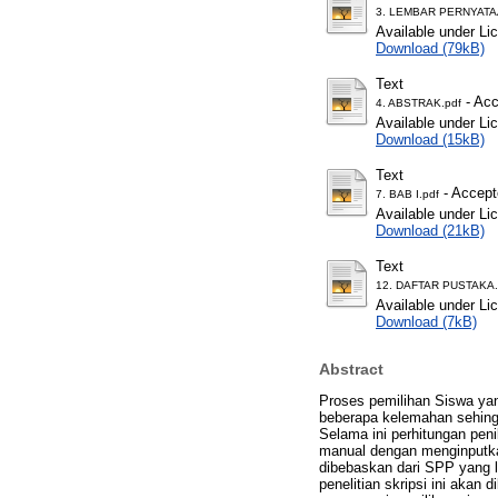
3. LEMBAR PERNYATA
Available under L
Download (79kB)
Text
- Acc
4. ABSTRAK.pdf
Available under L
Download (15kB)
Text
- Accept
7. BAB I.pdf
Available under L
Download (21kB)
Text
12. DAFTAR PUSTAKA.
Available under L
Download (7kB)
Abstract
Proses pemilihan Siswa yan
beberapa kelemahan sehing
Selama ini perhitungan pen
manual dengan menginputka
dibebaskan dari SPP yang l
penelitian skripsi ini ak