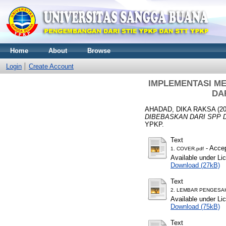
Home
About
Browse
Login
Create Account
IMPLEMENTASI ME
DA
AHADAD, DIKA RAKSA
(2
DIBEBASKAN DARI SPP D
YPKP.
Text
- Accep
1. COVER.pdf
Available under L
Download (27kB)
Text
2. LEMBAR PENGESAH
Available under L
Download (75kB)
Text