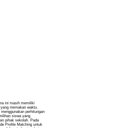
a ini masih memiliki
n yang memakan waktu.
ih menggunakan perhitungan
milihan siswa yang
kan pihak sekolah. Pada
e Profile Matching untuk