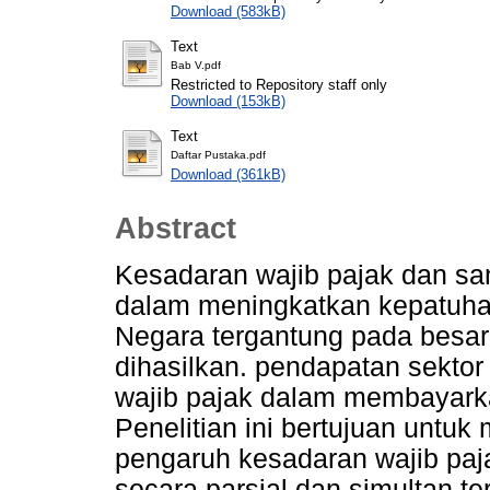
Download (583kB)
Text
Bab V.pdf
Restricted to Repository staff only
Download (153kB)
Text
Daftar Pustaka.pdf
Download (361kB)
Abstract
Kesadaran wajib pajak dan san
dalam meningkatkan kepatuhan
Negara tergantung pada besar
dihasilkan. pendapatan sekto
wajib pajak dalam membayark
Penelitian ini bertujuan untu
pengaruh kesadaran wajib paja
secara parsial dan simultan t