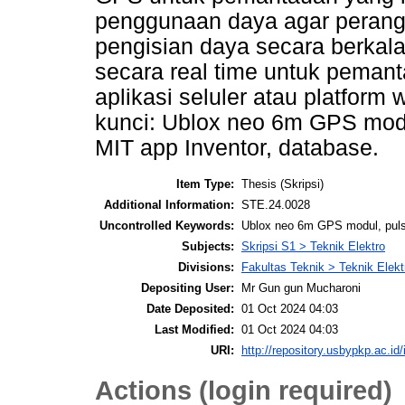
penggunaan daya agar perangk
pengisian daya secara berkal
secara real time untuk pemant
aplikasi seluler atau platform
kunci: Ublox neo 6m GPS modul
MIT app Inventor, database.
Item Type:
Thesis (Skripsi)
Additional Information:
STE.24.0028
Uncontrolled Keywords:
Ublox neo 6m GPS modul, pulse
Subjects:
Skripsi S1 > Teknik Elektro
Divisions:
Fakultas Teknik > Teknik Elekt
Depositing User:
Mr Gun gun Mucharoni
Date Deposited:
01 Oct 2024 04:03
Last Modified:
01 Oct 2024 04:03
URI:
http://repository.usbypkp.ac.id/
Actions (login required)