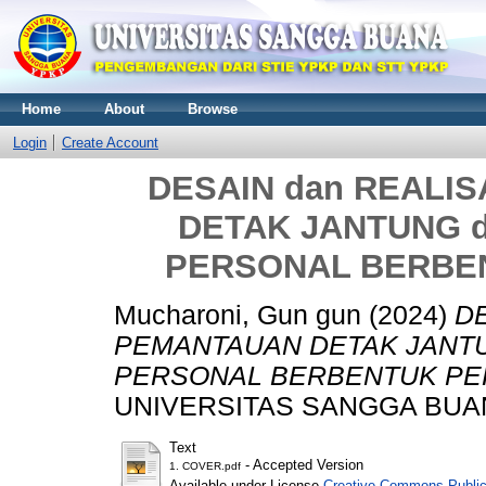
Home
About
Browse
Login
Create Account
DESAIN dan REALI
DETAK JANTUNG 
PERSONAL BERBE
Mucharoni, Gun gun
(2024)
DE
PEMANTAUAN DETAK JANTU
PERSONAL BERBENTUK PER
UNIVERSITAS SANGGA BUA
Text
- Accepted Version
1. COVER.pdf
Available under License
Creative Commons Public