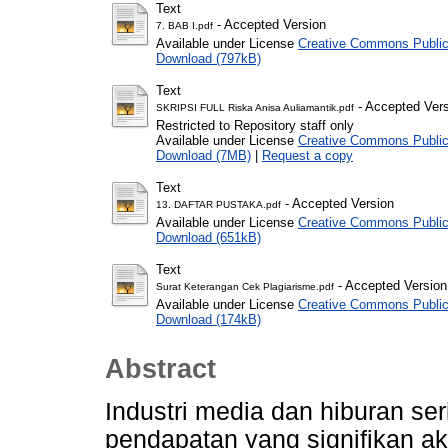
Text
- Accepted Version
7. BAB I.pdf
Available under License
Creative Commons Public
Download (797kB)
Text
- Accepted Ver
SKRIPSI FULL Riska Anisa Auliamantik.pdf
Restricted to Repository staff only
Available under License
Creative Commons Public
Download (7MB)
|
Request a copy
Text
- Accepted Version
13. DAFTAR PUSTAKA.pdf
Available under License
Creative Commons Public
Download (651kB)
Text
- Accepted Version
Surat Keterangan Cek Plagiarisme.pdf
Available under License
Creative Commons Public
Download (174kB)
Abstract
Industri media dan hiburan ser
pendapatan yang signifikan a