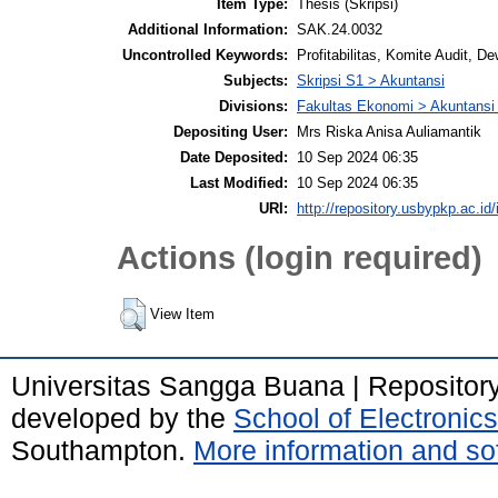
Item Type:
Thesis (Skripsi)
Additional Information:
SAK.24.0032
Uncontrolled Keywords:
Profitabilitas, Komite Audit, 
Subjects:
Skripsi S1 > Akuntansi
Divisions:
Fakultas Ekonomi > Akuntansi
Depositing User:
Mrs Riska Anisa Auliamantik
Date Deposited:
10 Sep 2024 06:35
Last Modified:
10 Sep 2024 06:35
URI:
http://repository.usbypkp.ac.id/
Actions (login required)
View Item
Universitas Sangga Buana | Repositor
developed by the
School of Electroni
Southampton.
More information and sof