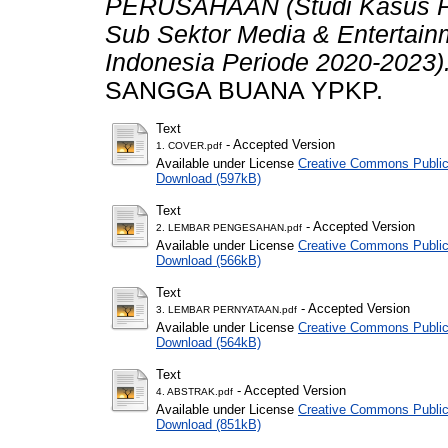
PERUSAHAAN (Studi Kasus P
Sub Sektor Media & Entertainm
Indonesia Periode 2020-2023)
SANGGA BUANA YPKP.
Text
- Accepted Version
1. COVER.pdf
Available under License
Creative Commons Public
Download (597kB)
Text
- Accepted Version
2. LEMBAR PENGESAHAN.pdf
Available under License
Creative Commons Public
Download (566kB)
Text
- Accepted Version
3. LEMBAR PERNYATAAN.pdf
Available under License
Creative Commons Public
Download (564kB)
Text
- Accepted Version
4. ABSTRAK.pdf
Available under License
Creative Commons Public
Download (851kB)