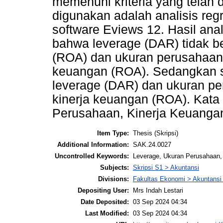
memenuhi kriteria yang telah d
digunakan adalah analisis reg
software Eviews 12. Hasil ana
bahwa leverage (DAR) tidak b
(ROA) dan ukuran perusahaan 
keuangan (ROA). Sedangkan 
leverage (DAR) dan ukuran p
kinerja keuangan (ROA). Kata
Perusahaan, Kinerja Keuanga
Item Type:
Thesis (Skripsi)
Additional Information:
SAK.24.0027
Uncontrolled Keywords:
Leverage, Ukuran Perusahaan,
Subjects:
Skripsi S1 > Akuntansi
Divisions:
Fakultas Ekonomi > Akuntansi
Depositing User:
Mrs Indah Lestari
Date Deposited:
03 Sep 2024 04:34
Last Modified:
03 Sep 2024 04:34