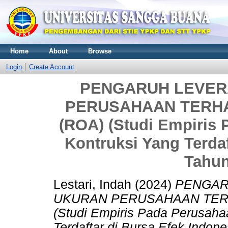
Home
About
Browse
Login
Create Account
PENGARUH LEVER
PERUSAHAAN TERH
(ROA) (Studi Empiris
Kontruksi Yang Terdaf
Tahun
Lestari, Indah
(2024)
PENGAR
UKURAN PERUSAHAAN TER
(Studi Empiris Pada Perusaha
Terdaftar di Bursa Efek Indon