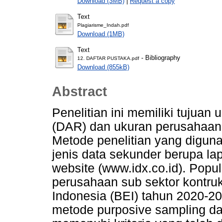
Download (3MB)
|
Request a copy
Text
Plagiarisme_Indah.pdf
Download (1MB)
Text
- Bibliography
12. DAFTAR PUSTAKA.pdf
Download (855kB)
Abstract
Penelitian ini memiliki tujua
(DAR) dan ukuran perusahaan 
Metode penelitian yang diguna
jenis data sekunder berupa la
website (www.idx.co.id). Popul
perusahaan sub sektor kontruks
Indonesia (BEI) tahun 2020-
metode purposive sampling da