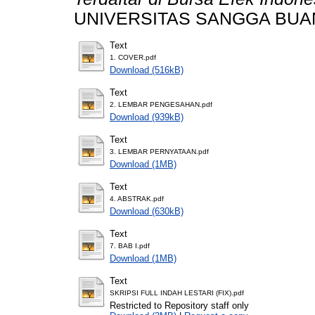
UNIVERSITAS SANGGA BUA
Text
1. COVER.pdf
Download (516kB)
Text
2. LEMBAR PENGESAHAN.pdf
Download (939kB)
Text
3. LEMBAR PERNYATAAN.pdf
Download (1MB)
Text
4. ABSTRAK.pdf
Download (630kB)
Text
7. BAB I.pdf
Download (1MB)
Text
SKRIPSI FULL INDAH LESTARI (FIX).pdf
Restricted to Repository staff only