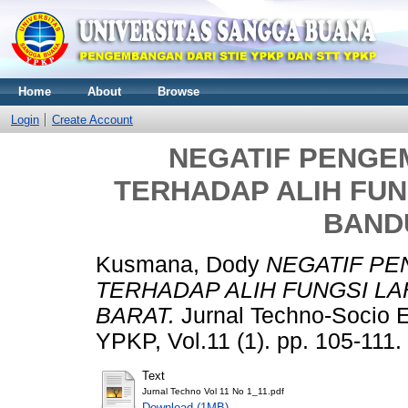
Home
About
Browse
Login
Create Account
NEGATIF PENGE
TERHADAP ALIH FUN
BAND
Kusmana, Dody
NEGATIF P
TERHADAP ALIH FUNGSI L
BARAT.
Jurnal Techno-Socio 
YPKP, Vol.11 (1). pp. 105-111
Text
Jurnal Techno Vol 11 No 1_11.pdf
Download (1MB)