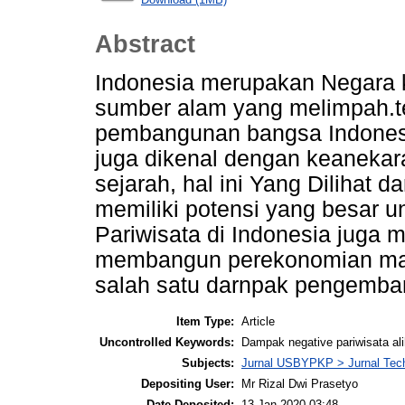
Abstract
Indonesia merupakan Negara 
sumber alam yang melimpah.t
pembangunan bangsa Indonesi
juga dikenal dengan keaneka
sejarah, hal ini Yang Dilihat d
memiliki potensi yang besar 
Pariwisata di Indonesia juga 
membangun perekonomian masy
salah satu darnpak pengemba
Item Type:
Article
Uncontrolled Keywords:
Dampak negative pariwisata ali
Subjects:
Jurnal USBYPKP > Jurnal Tec
Depositing User:
Mr Rizal Dwi Prasetyo
Date Deposited:
13 Jan 2020 03:48