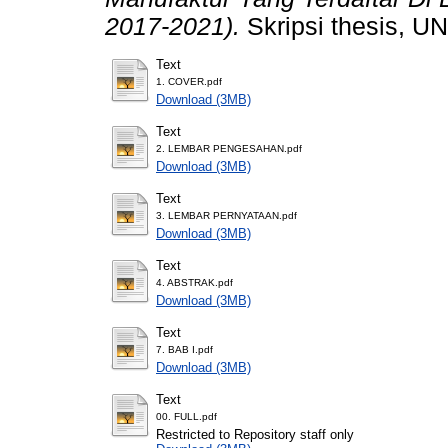
2017-2021).
Skripsi thesis,
Text
1. COVER.pdf
Download (3MB)
Text
2. LEMBAR PENGESAHAN.pdf
Download (3MB)
Text
3. LEMBAR PERNYATAAN.pdf
Download (3MB)
Text
4. ABSTRAK.pdf
Download (3MB)
Text
7. BAB I.pdf
Download (3MB)
Text
00. FULL.pdf
Restricted to Repository staff only