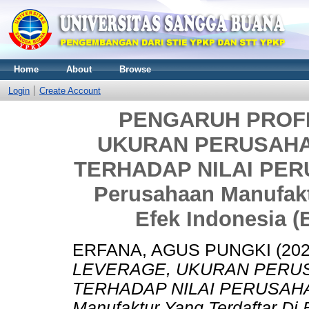
Home
About
Browse
Login
Create Account
PENGARUH PROFI
UKURAN PERUSAHA
TERHADAP NILAI PERU
Perusahaan Manufakt
Efek Indonesia (
ERFANA, AGUS PUNGKI
(20
LEVERAGE, UKURAN PERUS
TERHADAP NILAI PERUSAHAA
Manufaktur Yang Terdaftar Di 