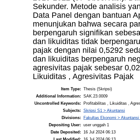
Sekunder. Metode analisis yan
Data Panel dengan bantuan Ap
menunjukan bahwa secara parsia
berpengaruh signifikan sebesa
dan likuiditas tidak berpengaru
pajak dengan nilai 0,5292 seda
dan likuiditas berpengaruh neg
agresivitas pajak sebesar 0,020
Likuiditas , Agresivitas Pajak
Item Type:
Thesis (Skripsi)
Additional Information:
SAK.23.0009
Uncontrolled Keywords:
Profitabilitas , Likuiditas , Agr
Subjects:
Skripsi S1 > Akuntansi
Divisions:
Fakultas Ekonomi > Akuntansi
Depositing User:
user unggah 1
Date Deposited:
16 Jul 2024 06:13
Last Modified:
16 Jul 2024 06:13