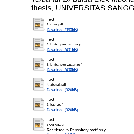
thesis, UNIVERSITAS SANG
Text
1. cover.pdf
Download (963kB)
Text
2. lembra pengesahan.pdf
Download (401kB)
Text
3. lembar pernyataan.pdf
Download (408kB)
Text
4. abstrak.pdf
Download (920kB)
Text
7. bab i.pdf
Download (920kB)
Text
SKRIPSI.pdf
Restricted to Repository staff only