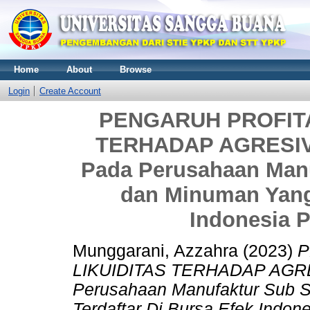
Home
About
Browse
Login
Create Account
PENGARUH PROFITA
TERHADAP AGRESIVI
Pada Perusahaan Man
dan Minuman Yang 
Indonesia P
Munggarani, Azzahra
(2023)
P
LIKUIDITAS TERHADAP AGRES
Perusahaan Manufaktur Sub 
Terdaftar Di Bursa Efek Indon