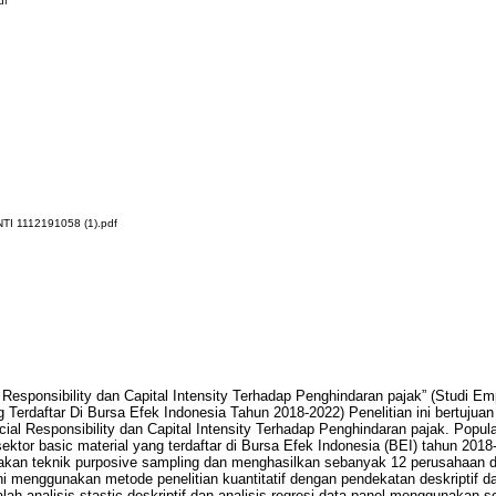
df
TI 1112191058 (1).pdf
 Responsibility dan Capital Intensity Terhadap Penghindaran pajak” (Studi E
 Terdaftar Di Bursa Efek Indonesia Tahun 2018-2022) Penelitian ini bertujua
ial Responsibility dan Capital Intensity Terhadap Penghindaran pajak. Populas
ektor basic material yang terdaftar di Bursa Efek Indonesia (BEI) tahun 20
kan teknik purposive sampling dan menghasilkan sebanyak 12 perusahaan d
ini menggunakan metode penelitian kuantitatif dengan pendekatan deskriptif da
lah analisis stastic deskriptif dan analisis regresi data panel menggunakan s