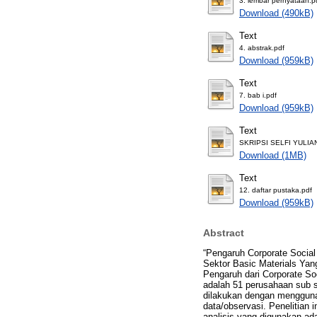
3. lembar pernyataan.p
Download (490kB)
Text
4. abstrak.pdf
Download (959kB)
Text
7. bab i.pdf
Download (959kB)
Text
SKRIPSI SELFI YULIAN
Download (1MB)
Text
12. daftar pustaka.pdf
Download (959kB)
Abstract
“Pengaruh Corporate Social
Sektor Basic Materials Yang
Pengaruh dari Corporate Soc
adalah 51 perusahaan sub s
dilakukan dengan mengguna
data/observasi. Penelitian 
analisis yang digunakan ada