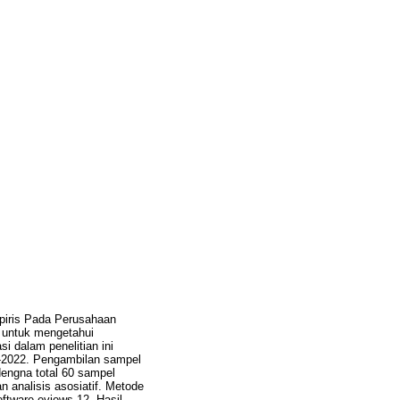
mpiris Pada Perusahaan
n untuk mengetahui
i dalam penelitian ini
18-2022. Pengambilan sampel
engna total 60 sampel
n analisis asosiatif. Metode
oftware eviews 12. Hasil