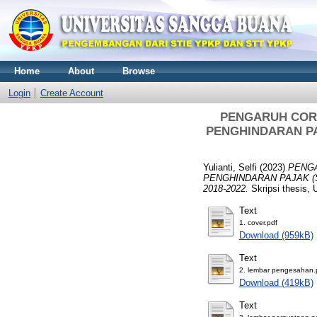
Home
About
Browse
Login
Create Account
PENGARUH CORP
PENGHINDARAN PAJA
Yulianti, Selfi
(2023)
PENGA
PENGHINDARAN PAJAK (Studi
2018-2022.
Skripsi thesi
Text
1. cover.pdf
Download (959kB)
Text
2. lembar pengesahan.
Download (419kB)
Text