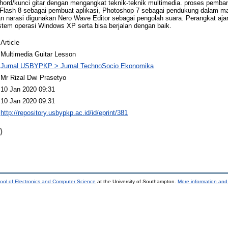
chord/kunci gitar dengan mengangkat teknik-teknik multimedia. proses pemban
ash 8 sebagai pembuat aplikasi, Photoshop 7 sebagai pendukung dalam man
narasi digunakan Nero Wave Editor sebagai pengolah suara. Perangkat ajar
istem operasi Windows XP serta bisa berjalan dengan baik.
Article
Multimedia Guitar Lesson
Jurnal USBYPKP > Jurnal TechnoSocio Ekonomika
Mr Rizal Dwi Prasetyo
10 Jan 2020 09:31
10 Jan 2020 09:31
http://repository.usbypkp.ac.id/id/eprint/381
)
ool of Electronics and Computer Science
at the University of Southampton.
More information and 