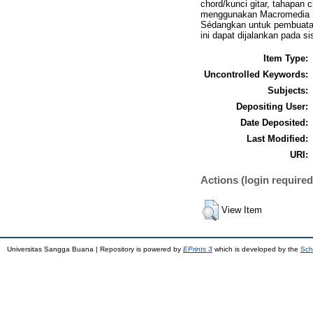
chord/kunci gitar, tahapan 
menggunakan Macromedia Fl
Sédangkan untuk pembuatan 
ini dapat dijalankan pada s
Item Type:
Uncontrolled Keywords:
Subjects:
Depositing User:
Date Deposited:
Last Modified:
URI:
Actions (login required
View Item
Universitas Sangga Buana | Repository is powered by
EPrints 3
which is developed by the
Sch