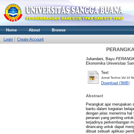
Home
About
Browse
Login
Create Account
PERANGKA
Juliandani, Bayu
PERANGK
Ekonomika Universitas San
Text
Jurnal Techno Vol 10 N
Download (3MB)
Abstract
Perangkat ajar merupakan s
bantu dalam kegiatan belaj
dengan jelas menerima hal 
peranan yang penting untuk 
terjadinya perkembangan mu
dirancang untuk dapat menje
dibuat sebuah aplikasi pem