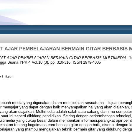
T AJAR PEMBELAJARAN BERMAIN GITAR BERBASIS M
AT AJAR PEMBELAJARAN BERMAIN GITAR BERBASIS MULTIMEDIA.
Ju
gga Buana YPKP, Vol.10 (3). pp. 310-316. ISSN 1979-4835
o 3_8.pdf
ebuah media yang digunakan dalam mempelajari sesuatu hal. Tujuan perangka
ar mengajar yang dapat dengan baik menyampaikan hal yang akan diajarkan,
yang akan diajarkan. Multimedia adalah salah satu cabang dari ilmu comput
saat ini seperti dibidang pendidikan. Seiring dengan perkembangan teknologi
ltimedia yang cukup besar dalam memberikan informasi.perangkat ajar pembel
laskan tentang bagaimana cara bennain gitar dengan baik, disertai dengan lat
belajaran yang mampu mengajarkan teknik bermain gitar yang didukung dengan