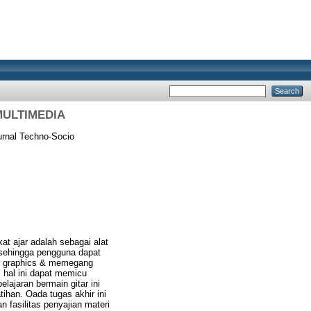
ULTIMEDIA
rnal Techno-Socio
t ajar adalah sebagai alat
 sehingga pengguna dapat
er graphics & memegang
, hal ini dapat memicu
ajaran bermain gitar ini
ihan. Oada tugas akhir ini
 fasilitas penyajian materi