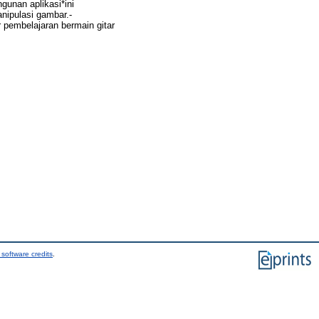
gunan aplikasi*ini
ipulasi gambar.-
 pembelajaran bermain gitar
software credits
.