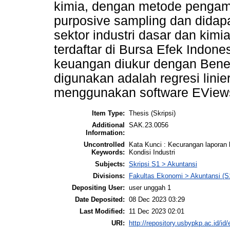
kimia, dengan metode pengam
purposive sampling dan dida
sektor industri dasar dan kim
terdaftar di Bursa Efek Indone
keuangan diukur dengan Benei
digunakan adalah regresi linie
menggunakan software EView
Item Type:
Thesis (Skripsi)
Additional
SAK.23.0056
Information:
Uncontrolled
Kata Kunci : Kecurangan laporan 
Keywords:
Kondisi Industri
Subjects:
Skripsi S1 > Akuntansi
Divisions:
Fakultas Ekonomi > Akuntansi (S
Depositing User:
user unggah 1
Date Deposited:
08 Dec 2023 03:29
Last Modified:
11 Dec 2023 02:01
URI:
http://repository.usbypkp.ac.id/id/