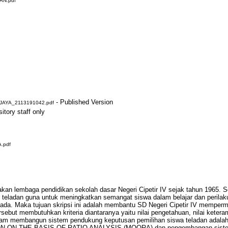
AN.pdf
- Published Version
JAYA_2113191042.pdf
itory staff only
.pdf
akan lembaga pendidikan sekolah dasar Negeri Cipetir IV sejak tahun 1965. 
 teladan guna untuk meningkatkan semangat siswa dalam belajar dan perilak
ada. Maka tujuan skripsi ini adalah membantu SD Negeri Cipetir IV memper
rsebut membutuhkan kriteria diantaranya yaitu nilai pengetahuan, nilai ketera
lam membangun sistem pendukung keputusan pemilihan siswa teladan ada
 ON THE BASIS OF RATIO ANALYSIS (MOORA) dan pengembangan siste