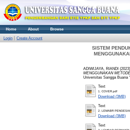
Home
About
Browse
Login
Create Account
SISTEM PENDUK
MENGGUNAKAN 
ADIWIJAYA, RIANDI
(2023
MENGGUNAKAN METODE M
Universitas Sangga Buana
Text
1. COVER.pdf
Download (3MB)
Text
2. LEMABR PENGESAH
Download (3MB)
Text