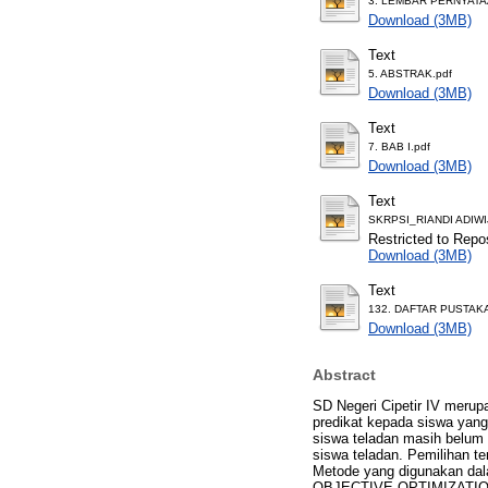
3. LEMBAR PERNYATA
Download (3MB)
Text
5. ABSTRAK.pdf
Download (3MB)
Text
7. BAB I.pdf
Download (3MB)
Text
SKRPSI_RIANDI ADIWI
Restricted to Repos
Download (3MB)
Text
132. DAFTAR PUSTAKA
Download (3MB)
Abstract
SD Negeri Cipetir IV merup
predikat kepada siswa yang
siswa teladan masih belum 
siswa teladan. Pemilihan te
Metode yang digunakan da
OBJECTIVE OPTIMIZATION