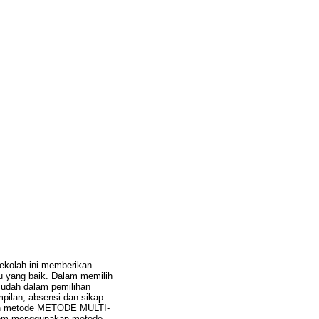
Sekolah ini memberikan
u yang baik. Dalam memilih
mudah dalam pemilihan
mpilan, absensi dan sikap.
lah metode METODE MULTI-
m menggunakan metode