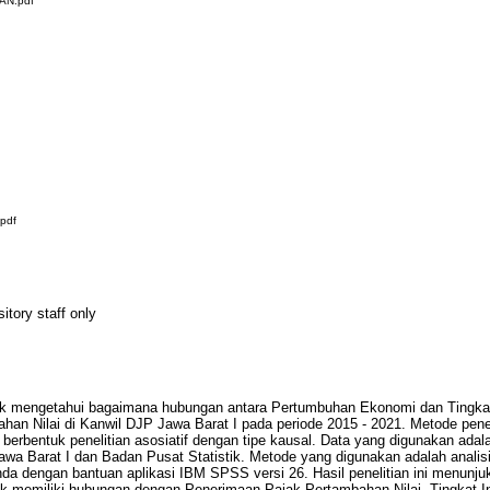
AN.pdf
pdf
itory staff only
ntuk mengetahui bagaimana hubungan antara Pertumbuhan Ekonomi dan Tingkat
an Nilai di Kanwil DJP Jawa Barat I pada periode 2015 - 2021. Metode pene
 berbentuk penelitian asosiatif dengan tipe kausal. Data yang digunakan adal
Jawa Barat I dan Badan Pusat Statistik. Metode yang digunakan adalah analis
nda dengan bantuan aplikasi IBM SPSS versi 26. Hasil penelitian ini menun
ak memiliki hubungan dengan Penerimaan Pajak Pertambahan Nilai, Tingkat Inf