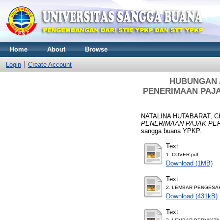
Home
About
Browse
Login
Create Account
HUBUNGAN 
PENERIMAAN PAJAK
NATALINA HUTABARAT, 
PENERIMAAN PAJAK PERTAM
sangga buana YPKP.
Text
1. COVER.pdf
Download (1MB)
Text
2. LEMBAR PENGESAH
Download (431kB)
Text