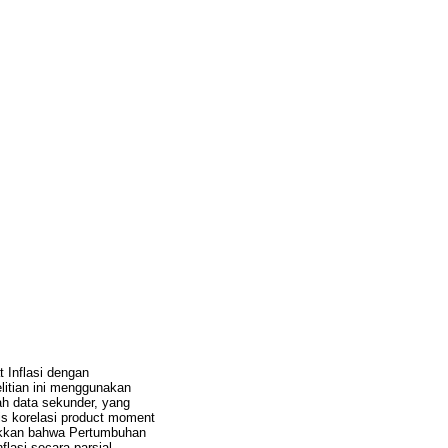
 Inflasi dengan
litian ini menggunakan
ah data sekunder, yang
is korelasi product moment
jukkan bahwa Pertumbuhan
lasi secara parsial