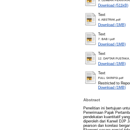
3. LEMBAR PERNYATA
Download (511kB)
Text
4. ABSTRAK.pdf
Download (1MB)
Text
7. BAB I.pdf
Download (1MB)
Text
12. DAFTAR PUSTAKA.
Download (1MB)
Text
FULL SKRIPSI.pdf
Restricted to Repos
Download (1MB)
Abstract
Penelitian ini bertujuan u
Penerimaan Pajak Pertambah
pendekatan kuantitatif yang
diperoleh dari Kanwil DJP 
pearson dan korelasi berga
Ekonomi secara parsial tid