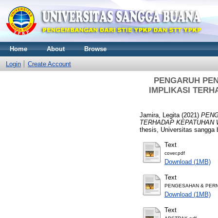
Home
About
Browse
Login
Create Account
PENGARUH PEN
IMPLIKASI TERHA
Jamira, Legita
(2021)
PENG
TERHADAP KEPATUHAN WAJI
thesis, Universitas sangga
Text
cover.pdf
Download (1MB)
Text
PENGESAHAN & PERN
Download (1MB)
Text