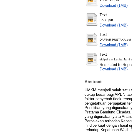
ABSTRAK.pdf
Download (1MB)
Text
BAB I.pdf
Download (1MB)
Text
DAFTAR PUSTAKA.pdf
Download (1MB)
Text
skripsi a.n Legita Jamir
Restricted to Repos
Download (1MB)
Abstract
UMKM menjadi salah satu se
cukup besar bagi APBN tapi
faktor penyebab tidak terca
pengetahuan perpajakan te
Penelitian yang digunakan 
Pratama Bandung Cicadas. 
yang digunakan yaitu Analisi
Perpajakan terhadap Kepatu
ini diperkuat dengan hasil 
terhadap Kepatuhan Wajib 