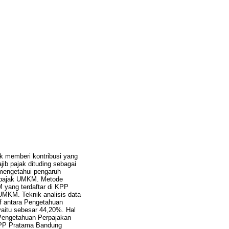
k memberi kontribusi yang
ib pajak dituding sebagai
k mengetahui pengaruh
b pajak UMKM. Metode
M yang terdaftar di KPP
MKM. Teknik analisis data
tif antara Pengetahuan
yaitu sebesar 44,20%. Hal
a Pengetahuan Perpajakan
KPP Pratama Bandung