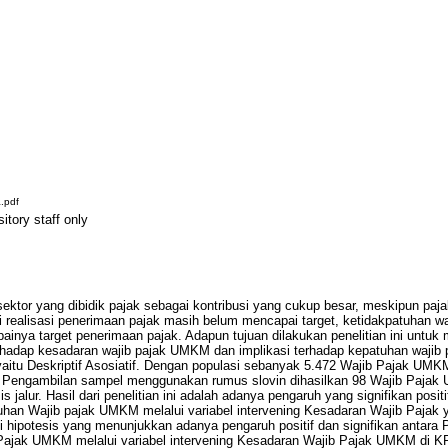
a.pdf
itory staff only
ktor yang dibidik pajak sebagai kontribusi yang cukup besar, meskipun paja
 realisasi penerimaan pajak masih belum mencapai target, ketidakpatuhan waj
painya target penerimaan pajak. Adapun tujuan dilakukan penelitian ini untu
rhadap kesadaran wajib pajak UMKM dan implikasi terhadap kepatuhan waji
yaitu Deskriptif Asosiatif. Dengan populasi sebanyak 5.472 Wajib Pajak UMK
Pengambilan sampel menggunakan rumus slovin dihasilkan 98 Wajib Pajak U
s jalur. Hasil dari penelitian ini adalah adanya pengaruh yang signifikan posi
han Wajib pajak UMKM melalui variabel intervening Kesadaran Wajib Pajak 
uji hipotesis yang menunjukkan adanya pengaruh positif dan signifikan antar
Pajak UMKM melalui variabel intervening Kesadaran Wajib Pajak UMKM di 