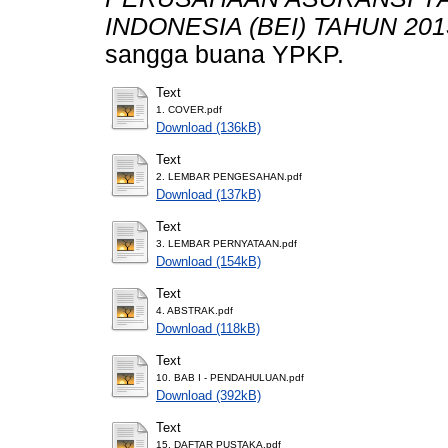
INDONESIA (BEI) TAHUN 201
sangga buana YPKP.
Text
1. COVER.pdf
Download (136kB)
Text
2. LEMBAR PENGESAHAN.pdf
Download (137kB)
Text
3. LEMBAR PERNYATAAN.pdf
Download (154kB)
Text
4. ABSTRAK.pdf
Download (118kB)
Text
10. BAB I - PENDAHULUAN.pdf
Download (392kB)
Text
15. DAFTAR PUSTAKA.pdf