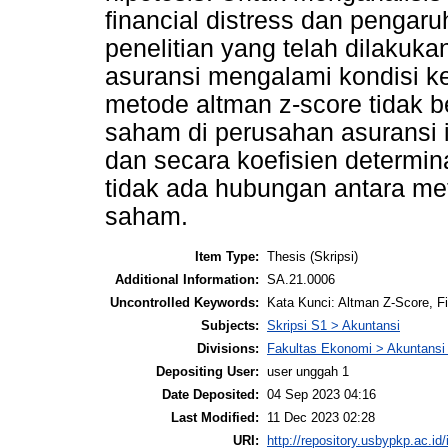
financial distress dan pengar
penelitian yang telah dilakuk
asuransi mengalami kondisi k
metode altman z-score tidak b
saham di perusahan asuransi in
dan secara koefisien determin
tidak ada hubungan antara me
saham.
Item Type:
Thesis (Skripsi)
Additional Information:
SA.21.0006
Uncontrolled Keywords:
Kata Kunci: Altman Z-Score, F
Subjects:
Skripsi S1 > Akuntansi
Divisions:
Fakultas Ekonomi > Akuntansi
Depositing User:
user unggah 1
Date Deposited:
04 Sep 2023 04:16
Last Modified:
11 Dec 2023 02:28
URI:
http://repository.usbypkp.ac.id/