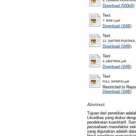
3. LEMBAR PERNYATA
Download (500kB)
Text
7. BAB I.pdf
Download (1MB)
Text
12. DAFTAR PUSTAKA.
Download (1MB)
Text
4. ABSTRAK.pdf
Download (1MB)
Text
FULL SKRIPSI.pdf
Restricted to Repos
Download (1MB)
Abstract
Tujuan dari penelitian adal
Likuiditas yang diukur deng
pendekatan kuantitatif. Sa
perusahaan manufaktur sekto
yang digunakan adalah data
Hasil penelitian menunjukan