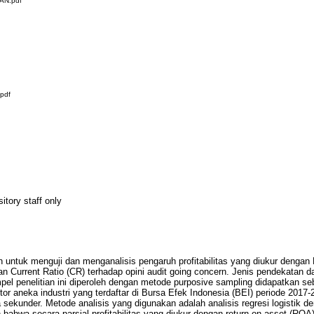
AN.pdf
pdf
itory staff only
ah untuk menguji dan menganalisis pengaruh profitabilitas yang diukur denga
an Current Ratio (CR) terhadap opini audit going concern. Jenis pendekatan d
mpel penelitian ini diperoleh dengan metode purposive sampling didapatkan 
r aneka industri yang terdaftar di Bursa Efek Indonesia (BEI) periode 2017-
 sekunder. Metode analisis yang digunakan adalah analisis regresi logistik
 bahwa secara parsial profitabilitas yang diukur dengan return on asset (ROA