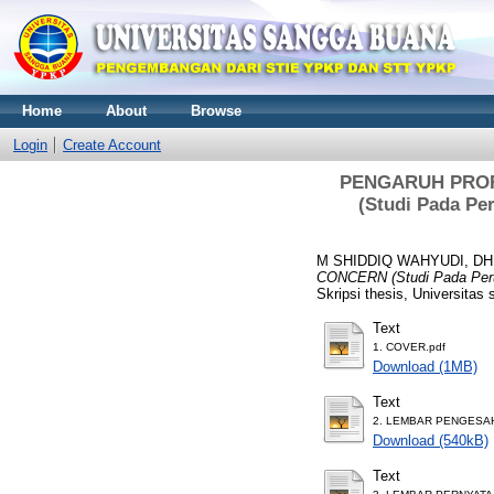
Home
About
Browse
Login
Create Account
PENGARUH PROFI
(Studi Pada Pe
M SHIDDIQ WAHYUDI, DH
CONCERN (Studi Pada Perus
Skripsi thesis, Universita
Text
1. COVER.pdf
Download (1MB)
Text
2. LEMBAR PENGESAH
Download (540kB)
Text