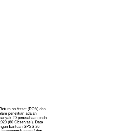
n Return on Asset (ROA) dan
alam penelitian adalah
sebanyak 20 perusahaan pada
2020 (80 Observasi). Data
 dengan bantuan SPSS 26.
) berpengaruh negatif dan