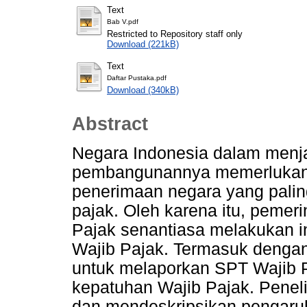
Text
Bab V.pdf
Restricted to Repository staff only
Download (221kB)
Text
Daftar Pustaka.pdf
Download (340kB)
Abstract
Negara Indonesia dalam menj
pembangunannya memerlukan d
penerimaan negara yang pali
pajak. Oleh karena itu, pemer
Pajak senantiasa melakukan i
Wajib Pajak. Termasuk dengan
untuk melaporkan SPT Wajib 
kepatuhan Wajib Pajak. Peneli
dan mendeskripsikan pengaruh 