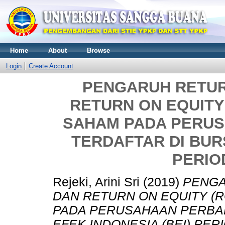
Home
About
Browse
Login
Create Account
PENGARUH RETUR
RETURN ON EQUITY
SAHAM PADA PERU
TERDAFTAR DI BURS
PERIOD
Rejeki, Arini Sri
(2019)
PENGA
DAN RETURN ON EQUITY (
PADA PERUSAHAAN PERBA
EFEK INDONESIA (BEI) PERI