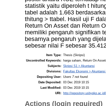
statistik yaitu diperoleh t hi
tabel adalah 1.663 berdasarkan
thitung > ttabel. Hasil uji F 
Return On Asset dan Return 
memiliki pengaruh signifikan
besarnya pengaruh yang dije
sebesar nilai F sebesar 35.41
Item Type:
Thesis (Skripsi)
Uncontrolled Keywords:
harga saham, Return On Asset
Subjects:
Skripsi S1 > Akuntansi
Divisions:
Fakultas Ekonomi > Akuntansi
Depositing User:
Users 7 not found.
Date Deposited:
03 Dec 2019 10:15
Last Modified:
03 Dec 2019 10:15
URI:
http://repository.usbypkp.ac.id/
Actions (login required)