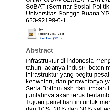
SoBAT (Seminar Sosial Politik,
Universitas Sangga Buana YPKP
623-92199-0-1
Text
Prosiding Sobat_7.pdf
Download (3MB)
Abstract
Infrastruktur di indonesia men
tahun, adanya industri beton
infrastruktur yang begitu pe
keawetan, dan perawatanya y
Serta Bottom ash dari limbah
jumlahnya akan terus bertamba
Tujuan penelitian ini untuk m
dari 10%, 20% dan 30% sebag