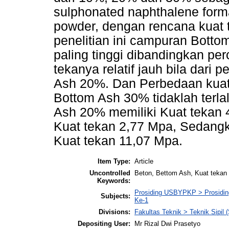
sulphonated naphthalene forma
powder, dengan rencana kuat t
penelitian ini campuran Botto
paling tinggi dibandingkan pe
tekanya relatif jauh bila dar
Ash 20%. Dan Perbedaan kuat
Bottom Ash 30% tidaklah terlal
Ash 20% memiliki Kuat tekan 
Kuat tekan 2,77 Mpa, Sedang
Kuat tekan 11,07 Mpa.
Item Type:
Article
Uncontrolled
Beton, Bettom Ash, Kuat tekan
Keywords:
Prosiding USBYPKP > Prosiding S
Subjects:
Ke-1
Divisions:
Fakultas Teknik > Teknik Sipil 
Depositing User:
Mr Rizal Dwi Prasetyo