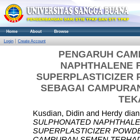
Home
About
Browse
Login
Create Account
PENGARUH CAM
NAPHTHALENE 
SUPERPLASTICIZER
SEBAGAI CAMPURA
TEK
Kusdian, Didin
and
Herdy dia
SULPHONATED NAPHTHALE
SUPERPLASTICIZER POWD
CAMPURAN SEMEN TERHAD