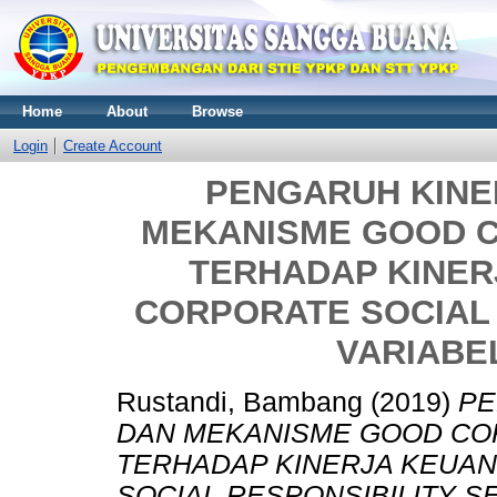
Home
About
Browse
Login
Create Account
PENGARUH KINE
MEKANISME GOOD 
TERHADAP KINE
CORPORATE SOCIAL 
VARIABE
Rustandi, Bambang
(2019)
PE
DAN MEKANISME GOOD C
TERHADAP KINERJA KEUA
SOCIAL RESPONSIBILITY S