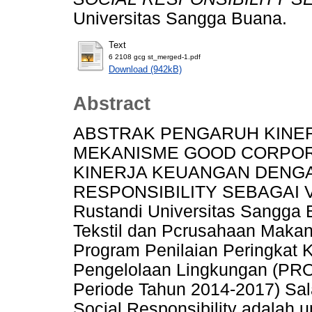
Universitas Sangga Buana.
Text
6 2108 gcg st_merged-1.pdf
Download (942kB)
Abstract
ABSTRAK PENGARUH KINE
MEKANISME GOOD CORPO
KINERJA KEUANGAN DENG
RESPONSIBILITY SEBAGAI 
Rustandi Universitas Sangga 
Tekstil dan Pcrusahaan Makan
Program Penilaian Peringkat 
Pengelolaan Lingkungan (PRO
Periode Tahun 2014-2017) Sala
Social Responsibility adalah 