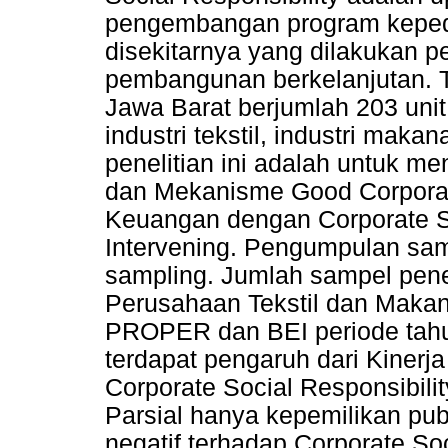
pengembangan program keped
disekitarnya yang dilakukan p
pembangunan berkelanjutan. Te
Jawa Barat berjumlah 203 unit
industri tekstil, industri mak
penelitian ini adalah untuk m
dan Mekanisme Good Corporat
Keuangan dengan Corporate So
Intervening. Pengumpulan sa
sampling. Jumlah sampel penel
Perusahaan Tekstil dan Makan
PROPER dan BEI periode tahu
terdapat pengaruh dari Kinerj
Corporate Social Responsibili
Parsial hanya kepemilikan pu
negatif terhadap Corporate Soc