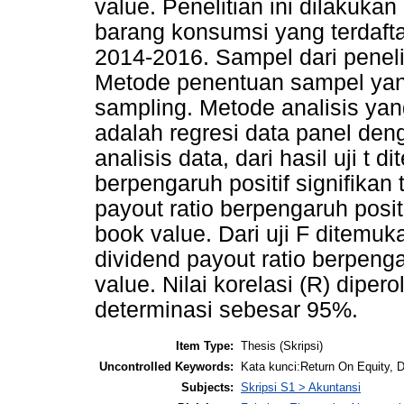
value. Penelitian ini dilakuk
barang konsumsi yang terdafta
2014-2016. Sampel dari peneli
Metode penentuan sampel yan
sampling. Metode analisis yan
adalah regresi data panel den
analisis data, dari hasil uji t
berpengaruh positif signifikan
payout ratio berpengaruh positi
book value. Dari uji F ditemuk
dividend payout ratio berpenga
value. Nilai korelasi (R) diper
determinasi sebesar 95%.
Item Type:
Thesis (Skripsi)
Uncontrolled Keywords:
Kata kunci:Return On Equity, D
Subjects:
Skripsi S1 > Akuntansi